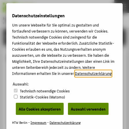
DE
EN
Datenschutzeinstellungen
Hochschule für Technik und Wirtschaft Berlin
University of Applied Sciences
Um unsere Webseite für Sie optimal zu gestalten und
Menu
fortlaufend verbessern zu können, verwenden wir Cookies.
THEMEN
HOCHSCHULE
Technisch notwendige Cookies sind zwingend für die
Funktionalität der Webseite erforderlich. Zusätzliche Statistik-
HOCHSCHULE
Cookies erlauben es uns, das Nutzungsverhalten anonym
CAMPUS
auszuwerten, um die Webseite zu verbessern. Sie haben die
Dr. Teresa Busjahn
Möglichkeit, Ihre Datenschutzeinstellungen über einen Link im
STUDIUM
unteren Seitenbereich jederzeit zu ändern. Weitere
Informationen erhalten Sie in unserer
Datenschutzerklärung
.
LEHRE
+49 30 5019-3410
FORSCHUNG
Auswahl:
Teresa.Busjahn@HTW-Berlin.de
Technisch notwendige Cookies
KARRIERE
Campus Wilhelminenhof
Statistik-Cookies (Matomo)
WH Gebäude C , 611
INTERNATIONAL
Wilhelminenhofstraße 75A
Alle Cookies akzeptieren
Auswahl verwenden
12459
Berlin
INFORMATIONEN FÜR
HTW Berlin -
Impressum
-
Datenschutzerklärung