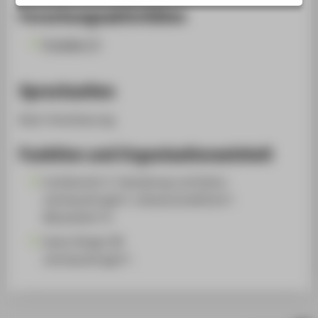
STUDIENINTERESSIERTE
Forschungsaktivitäten
STUDIERENDE
Projekte (1)
UNTERNEHMEN
ALUMNI
Sprechzeiten
PRESSE
Nach Vereinbarung.
BESCHÄFTIGTE
Funktion und Organisationseinheit
BELIEBTE SEITEN
Fachbereich 5: Gestaltung und Kultur
DIGITALE DIENSTE
Lehrbeauftragte*r, Wissenschaftliche*r
Mitarbeiter*in
SERVICE
Game Design (B)
ÜBER DIE HTW BERLIN
Lehrbeauftragte*r