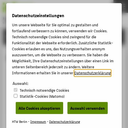
DE
EN
Datenschutzeinstellungen
Hochschule für Technik und Wirtschaft Berlin
University of Applied Sciences
Um unsere Webseite für Sie optimal zu gestalten und
Menu
fortlaufend verbessern zu können, verwenden wir Cookies.
THEMEN
HOCHSCHULE
Technisch notwendige Cookies sind zwingend für die
Funktionalität der Webseite erforderlich. Zusätzliche Statistik-
HOCHSCHULE
Cookies erlauben es uns, das Nutzungsverhalten anonym
CAMPUS
auszuwerten, um die Webseite zu verbessern. Sie haben die
M.A. Morten Newe
Möglichkeit, Ihre Datenschutzeinstellungen über einen Link im
STUDIUM
unteren Seitenbereich jederzeit zu ändern. Weitere
Informationen erhalten Sie in unserer
Datenschutzerklärung
.
LEHRE
Morten.Newe@HTW-Berlin.de
FORSCHUNG
Auswahl:
Campus Wilhelminenhof
Technisch notwendige Cookies
TGS Haus 2 , 304
KARRIERE
Statistik-Cookies (Matomo)
Slabystraße 12
INTERNATIONAL
12459
Berlin
Alle Cookies akzeptieren
Auswahl verwenden
INFORMATIONEN FÜR
HTW Berlin -
Impressum
-
Datenschutzerklärung