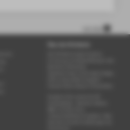
nach oben
Über die HTW Berlin
service
Die HTW Berlin bietet Studium,
Forschung und Weiterbildung in den
ung
Bereichen Wirtschaft,
um
Ingenieurwesen, Informatik, Design,
Kultur, Gesundheit, Energie &
rt
Umwelt, Recht, Bauen & Immobilien.
ce
Studieren Sie in einem der 80
Studiengänge - Bachelor, Master,
MBA. Forschen Sie in
wissenschaftlichen Projekten. Oder
besuchen Sie die Fortbildungen der
Hochschule.