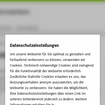
rtschaft Berlin
Menu
Karriere
International
ule
Personen
Prof. Franziska Schuh
Datenschutzeinstellungen
nziska Schuh
Um unsere Webseite für Sie optimal zu gestalten und
fortlaufend verbessern zu können, verwenden wir
Cookies. Technisch notwendige Cookies sind zwingend
für die Funktionalität der Webseite erforderlich.
Schuh@HTW-Berlin.de
Zusätzliche Statistik-Cookies erlauben es uns, das
helminenhof
Nutzungsverhalten anonym auszuwerten, um die
A , 306
Webseite zu verbessern. Sie haben die Möglichkeit,
hofstraße 75A
Ihre Datenschutzeinstellungen über einen Link im
n
unteren Seitenbereich jederzeit zu ändern. Weitere
Informationen erhalten Sie in