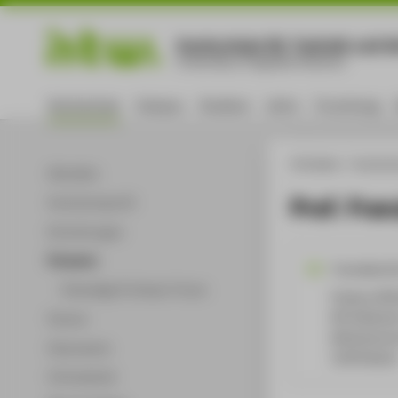
Hochschule für Technik und Wi
University of Applied Sciences
Hochschule
Campus
Studium
Lehre
Forschung
HTW Berlin
Hochsch
Aktuelles
Prof. Fra
Hochschulprofil
Einrichtungen
Personen
Franziska.
Ehemalige Professor*innen
Campus Wil
WH Gebäude 
Partner
Wilhelminen
Dokumente
12459
Berli
Infomaterial