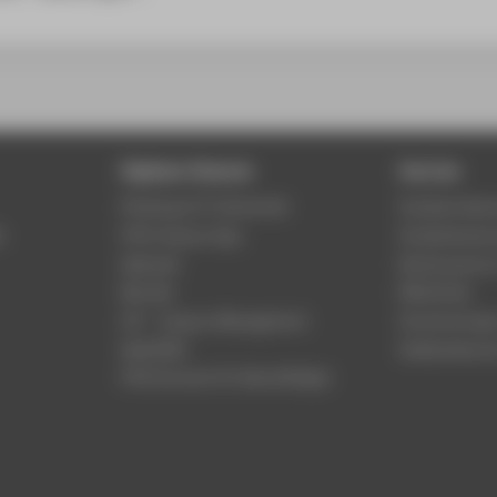
Digitale Dienste
Service
Phishing & IT-Sicherheit
Studierenden
r
HTW Campus App
Studienberat
Webmail
Rechenzentr
Moodle
Bibliothek
LSF - Campus Management
Hochschulspo
WebOPAC
Gebäudeservi
HTW.Intranet für Beschäftigte