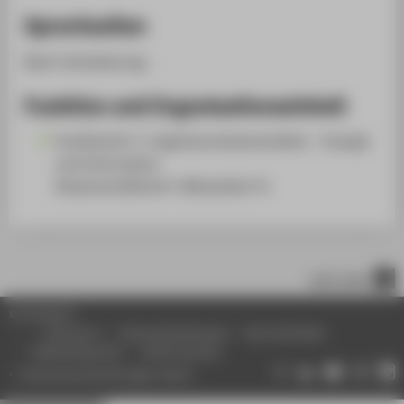
Sprechzeiten
Nach Vereinbarung.
Funktion und Organisationseinheit
Fachbereich 1: Ingenieurwissenschaften - Energie
und Information
Wissenschaftliche*r Mitarbeiter*in
nach oben
© HTW Berlin
Impressum
Datenschutzhinweise
Barrierefreiheit
Gebärdensprache
Leichte Sprache
Datenschutzeinstellungen ändern