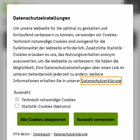
DE
EN
Datenschutzeinstellungen
Hochschule für Technik und Wirtschaft Berlin
University of Applied Sciences
Um unsere Webseite für Sie optimal zu gestalten und
Menu
fortlaufend verbessern zu können, verwenden wir Cookies.
THEMEN
HOCHSCHULE
Technisch notwendige Cookies sind zwingend für die
HOCHSCHULE
Funktionalität der Webseite erforderlich. Zusätzliche Statistik-
Cookies erlauben es uns, das Nutzungsverhalten anonym
CAMPUS
Nadine Köcher
auszuwerten, um die Webseite zu verbessern. Sie haben die
Möglichkeit, Ihre Datenschutzeinstellungen über einen Link im
STUDIUM
unteren Seitenbereich jederzeit zu ändern. Weitere
LEHRE
Informationen erhalten Sie in unserer
Datenschutzerklärung
.
+49 30 5019-3204
FORSCHUNG
Auswahl:
Nadine.Koecher@HTW-Berlin.de
Technisch notwendige Cookies
KARRIERE
Campus Wilhelminenhof
Statistik-Cookies (Matomo)
WH Gebäude G , 325
INTERNATIONAL
Wilhelminenhofstraße 75A
Alle Cookies akzeptieren
Auswahl verwenden
12459
Berlin
INFORMATIONEN FÜR
HTW Berlin -
Impressum
-
Datenschutzerklärung