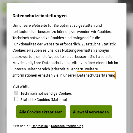
DE
EN
Datenschutzeinstellungen
Hochschule für Technik und Wirtschaft Berlin
University of Applied Sciences
Um unsere Webseite für Sie optimal zu gestalten und
Menu
fortlaufend verbessern zu können, verwenden wir Cookies.
THEMEN
HOCHSCHULE
Technisch notwendige Cookies sind zwingend für die
Funktionalität der Webseite erforderlich. Zusätzliche Statistik-
HOCHSCHULE
Cookies erlauben es uns, das Nutzungsverhalten anonym
CAMPUS
auszuwerten, um die Webseite zu verbessern. Sie haben die
Katja Repp
Möglichkeit, Ihre Datenschutzeinstellungen über einen Link im
STUDIUM
unteren Seitenbereich jederzeit zu ändern. Weitere
Informationen erhalten Sie in unserer
Datenschutzerklärung
.
LEHRE
repp@htw-berlin.de
Auswahl:
FORSCHUNG
Technisch notwendige Cookies
KARRIERE
Statistik-Cookies (Matomo)
INTERNATIONAL
Sprechzeiten
Alle Cookies akzeptieren
Auswahl verwenden
Nach Vereinbarung.
INFORMATIONEN FÜR
HTW Berlin -
Impressum
-
Datenschutzerklärung