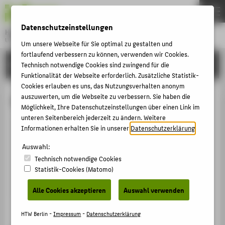
DE
EN
Datenschutzeinstellungen
Hochschule für Technik und Wirtschaft Berlin
University of Applied Sciences
Um unsere Webseite für Sie optimal zu gestalten und
Menu
fortlaufend verbessern zu können, verwenden wir Cookies.
THEMEN
HOCHSCHULE
Technisch notwendige Cookies sind zwingend für die
Funktionalität der Webseite erforderlich. Zusätzliche Statistik-
HOCHSCHULE
Cookies erlauben es uns, das Nutzungsverhalten anonym
CAMPUS
auszuwerten, um die Webseite zu verbessern. Sie haben die
Kalinka Frielingsdorf
Möglichkeit, Ihre Datenschutzeinstellungen über einen Link im
STUDIUM
unteren Seitenbereich jederzeit zu ändern. Weitere
Informationen erhalten Sie in unserer
Datenschutzerklärung
.
LEHRE
+49 30 5019-3662
FORSCHUNG
Auswahl:
Kalinka.Frielingsdorf@HTW-
Technisch notwendige Cookies
Berlin.de
KARRIERE
Statistik-Cookies (Matomo)
INTERNATIONAL
Alle Cookies akzeptieren
Auswahl verwenden
INFORMATIONEN FÜR
HTW Berlin -
Impressum
-
Datenschutzerklärung