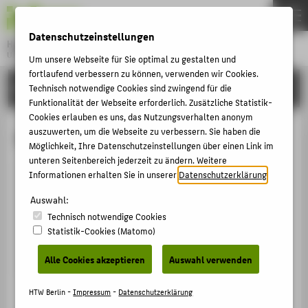
DE
EN
Datenschutzeinstellungen
Hochschule für Technik und Wirtschaft Berlin
University of Applied Sciences
Um unsere Webseite für Sie optimal zu gestalten und
Menu
fortlaufend verbessern zu können, verwenden wir Cookies.
THEMEN
HOCHSCHULE
Technisch notwendige Cookies sind zwingend für die
Funktionalität der Webseite erforderlich. Zusätzliche Statistik-
HOCHSCHULE
Cookies erlauben es uns, das Nutzungsverhalten anonym
CAMPUS
auszuwerten, um die Webseite zu verbessern. Sie haben die
Martin Roddewig
Möglichkeit, Ihre Datenschutzeinstellungen über einen Link im
STUDIUM
unteren Seitenbereich jederzeit zu ändern. Weitere
Informationen erhalten Sie in unserer
Datenschutzerklärung
.
LEHRE
Martin.Roddewig@HTW-Berlin.de
Auswahl:
FORSCHUNG
Campus Wilhelminenhof
Technisch notwendige Cookies
WH Gebäude G , 632
KARRIERE
Statistik-Cookies (Matomo)
Wilhelminenhofstraße 75A
INTERNATIONAL
12459
Berlin
Alle Cookies akzeptieren
Auswahl verwenden
INFORMATIONEN FÜR
HTW Berlin -
Impressum
-
Datenschutzerklärung