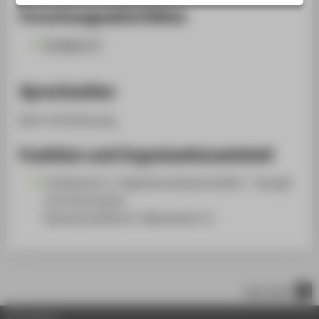
STUDIENINTERESSIERTE
Forschungsaktivitäten
STUDIERENDE
Projekte (2)
UNTERNEHMEN
ALUMNI
Sprechzeiten
PRESSE
Nach Vereinbarung.
BESCHÄFTIGTE
Funktion und Organisationseinheit
BELIEBTE SEITEN
Fachbereich 1: Ingenieurwissenschaften - Energie
DIGITALE DIENSTE
und Information
Wissenschaftliche*r Mitarbeiter*in
SERVICE
ÜBER DIE HTW BERLIN
nach oben
© HTW Berlin