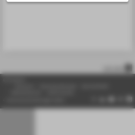
STUDIENINTERESSIERTE
STUDIERENDE
UNTERNEHMEN
ALUMNI
PRESSE
BESCHÄFTIGTE
nach oben
BELIEBTE SEITEN
© HTW Berlin
DIGITALE DIENSTE
Impressum
Datenschutzhinweise
Barrierefreiheit
Gebärdensprache
Leichte Sprache
SERVICE
Datenschutzeinstellungen ändern
ÜBER DIE HTW BERLIN