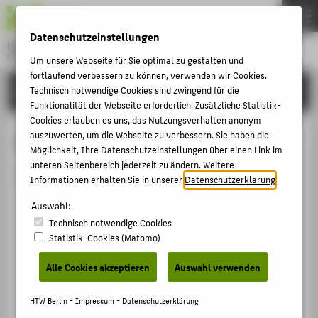
DE
EN
Datenschutzeinstellungen
Hochschule für Technik und Wirtschaft Berlin
University of Applied Sciences
Um unsere Webseite für Sie optimal zu gestalten und
Menu
fortlaufend verbessern zu können, verwenden wir Cookies.
THEMEN
HOCHSCHULE
Technisch notwendige Cookies sind zwingend für die
Funktionalität der Webseite erforderlich. Zusätzliche Statistik-
HOCHSCHULE
Cookies erlauben es uns, das Nutzungsverhalten anonym
CAMPUS
auszuwerten, um die Webseite zu verbessern. Sie haben die
Person anzeigen
Möglichkeit, Ihre Datenschutzeinstellungen über einen Link im
STUDIUM
unteren Seitenbereich jederzeit zu ändern. Weitere
Die Person ist derzeit nicht aktiv.
Informationen erhalten Sie in unserer
Datenschutzerklärung
.
LEHRE
Auswahl:
FORSCHUNG
Technisch notwendige Cookies
KARRIERE
Statistik-Cookies (Matomo)
INTERNATIONAL
Alle Cookies akzeptieren
Auswahl verwenden
INFORMATIONEN FÜR
HTW Berlin -
Impressum
-
Datenschutzerklärung