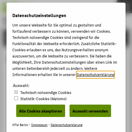
DE
EN
Datenschutzeinstellungen
Hochschule für Technik und Wirtschaft Berlin
University of Applied Sciences
Um unsere Webseite für Sie optimal zu gestalten und
Menu
fortlaufend verbessern zu können, verwenden wir Cookies.
THEMEN
HOCHSCHULE
Technisch notwendige Cookies sind zwingend für die
Funktionalität der Webseite erforderlich. Zusätzliche Statistik-
HOCHSCHULE
Cookies erlauben es uns, das Nutzungsverhalten anonym
CAMPUS
auszuwerten, um die Webseite zu verbessern. Sie haben die
Frank Klein
Möglichkeit, Ihre Datenschutzeinstellungen über einen Link im
STUDIUM
unteren Seitenbereich jederzeit zu ändern. Weitere
Informationen erhalten Sie in unserer
Datenschutzerklärung
.
LEHRE
+49 30 5019-2992
Auswahl:
FORSCHUNG
Frank.Klein@HTW-Berlin.de
Technisch notwendige Cookies
KARRIERE
Campus Treskowallee
Statistik-Cookies (Matomo)
TA Gebäude C , 133
INTERNATIONAL
Treskowallee 8
Alle Cookies akzeptieren
Auswahl verwenden
10318
Berlin
INFORMATIONEN FÜR
HTW Berlin -
Impressum
-
Datenschutzerklärung