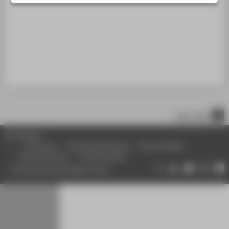
STUDIENINTERESSIERTE
STUDIERENDE
UNTERNEHMEN
ALUMNI
PRESSE
BESCHÄFTIGTE
nach oben
BELIEBTE SEITEN
© HTW Berlin
DIGITALE DIENSTE
Impressum
Datenschutzhinweise
Barrierefreiheit
Gebärdensprache
Leichte Sprache
SERVICE
Datenschutzeinstellungen ändern
ÜBER DIE HTW BERLIN