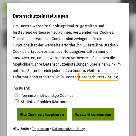
DE
EN
Datenschutzeinstellungen
Hochschule für Technik und Wirtschaft Berlin
University of Applied Sciences
Um unsere Webseite für Sie optimal zu gestalten und
Menu
fortlaufend verbessern zu können, verwenden wir Cookies.
THEMEN
HOCHSCHULE
Technisch notwendige Cookies sind zwingend für die
Funktionalität der Webseite erforderlich. Zusätzliche Statistik-
HOCHSCHULE
Cookies erlauben es uns, das Nutzungsverhalten anonym
CAMPUS
auszuwerten, um die Webseite zu verbessern. Sie haben die
Person anzeigen
Möglichkeit, Ihre Datenschutzeinstellungen über einen Link im
STUDIUM
unteren Seitenbereich jederzeit zu ändern. Weitere
Die Person ist derzeit nicht aktiv.
Informationen erhalten Sie in unserer
Datenschutzerklärung
.
LEHRE
Auswahl:
FORSCHUNG
Technisch notwendige Cookies
KARRIERE
Statistik-Cookies (Matomo)
INTERNATIONAL
Alle Cookies akzeptieren
Auswahl verwenden
INFORMATIONEN FÜR
HTW Berlin -
Impressum
-
Datenschutzerklärung