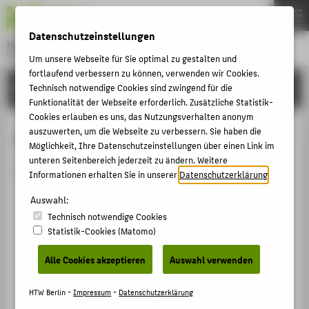
DE
EN
Datenschutzeinstellungen
Hochschule für Technik und Wirtschaft Berlin
University of Applied Sciences
Um unsere Webseite für Sie optimal zu gestalten und
Menu
fortlaufend verbessern zu können, verwenden wir Cookies.
THEMEN
HOCHSCHULE
Technisch notwendige Cookies sind zwingend für die
Funktionalität der Webseite erforderlich. Zusätzliche Statistik-
HOCHSCHULE
Cookies erlauben es uns, das Nutzungsverhalten anonym
CAMPUS
auszuwerten, um die Webseite zu verbessern. Sie haben die
Person anzeigen
Möglichkeit, Ihre Datenschutzeinstellungen über einen Link im
STUDIUM
unteren Seitenbereich jederzeit zu ändern. Weitere
Die Person ist derzeit nicht aktiv.
Informationen erhalten Sie in unserer
Datenschutzerklärung
.
LEHRE
Auswahl:
FORSCHUNG
Technisch notwendige Cookies
KARRIERE
Statistik-Cookies (Matomo)
INTERNATIONAL
Alle Cookies akzeptieren
Auswahl verwenden
INFORMATIONEN FÜR
HTW Berlin -
Impressum
-
Datenschutzerklärung