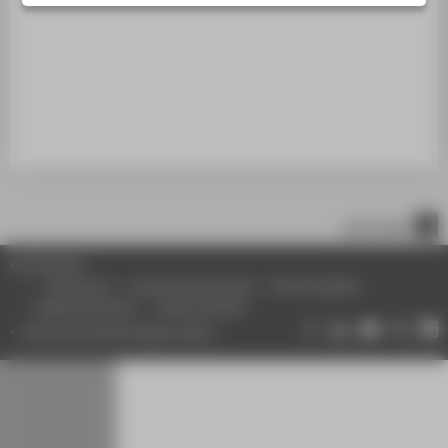
STUDIENINTERESSIERTE
STUDIERENDE
UNTERNEHMEN
ALUMNI
PRESSE
BESCHÄFTIGTE
nach oben
BELIEBTE SEITEN
© HTW Berlin
DIGITALE DIENSTE
Impressum
Datenschutzhinweise
Barrierefreiheit
Gebärdensprache
Leichte Sprache
SERVICE
Datenschutzeinstellungen ändern
ÜBER DIE HTW BERLIN