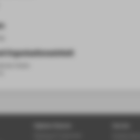
en
ng.
d Organisationseinheit
ervice-Center
in
Digitale Dienste
Service
Phishing & IT-Sicherheit
Studierenden