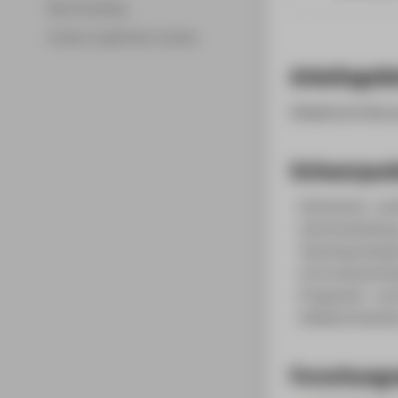
Merchandising
Fördern & gefördert werden
Arbeitsgebi
Didaktische Bera
Schwerpun
- Hochschul- und
- Lehrentwicklun
- Teaching Analysi
- Curriculumentw
- Programm- und
- Stellvertretend
Forschungs