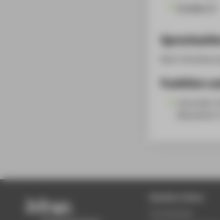
Projekte (1)
Sprechzeit
Nach Vereinbaru
Funktion un
Lehrenden-S
Mitarbeiter*
Beliebte Seiten
Studiengänge