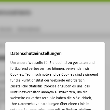
rtschaft Berlin
Menu
Karriere
International
ule
Personen
Elise Schwarz
Datenschutzeinstellungen
warz
Um unsere Webseite für Sie optimal zu gestalten und
fortlaufend verbessern zu können, verwenden wir
Cookies. Technisch notwendige Cookies sind zwingend
9-3925
für die Funktionalität der Webseite erforderlich.
rz@HTW-Berlin.de
Zusätzliche Statistik-Cookies erlauben es uns, das
helminenhof
Nutzungsverhalten anonym auszuwerten, um die
B , KB.004c
Webseite zu verbessern. Sie haben die Möglichkeit,
hofstraße 75A
Ihre Datenschutzeinstellungen über einen Link im
n
unteren Seitenbereich jederzeit zu ändern. Weitere