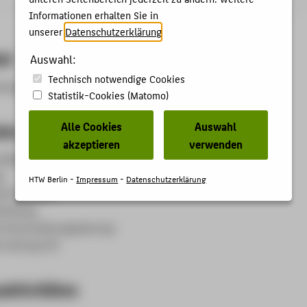
Informationen erhalten Sie in
unserer
Datenschutzerklärung
.
et
Auswahl:
Technisch notwendige Cookies
tung und Qualifizierung
Statistik-Cookies (Matomo)
Alle Cookies
Auswahl
kte
akzeptieren
verwenden
 Mediendidaktik
g
HTW Berlin -
Impressum
-
Datenschutzerklärung
s Poll (TAP)
icklung
 Veranstaltungsplanung
e Leitung LSC
aktivitäten