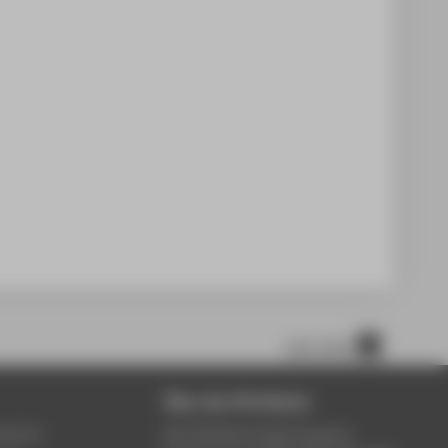
nach oben
Über die HTW Berlin
service
Die HTW Berlin bietet Studium,