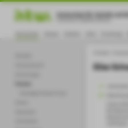
Hochschule für Technik und Wi
University of Applied Sciences
Hochschule
Campus
Studium
Lehre
Forschung
HTW Berlin
Hochsch
Aktuelles
Elise Sch
Hochschulprofil
Einrichtungen
Personen
+49 30 501
Ehemalige Professor*innen
Elise.Schwa
Partner
Campus Wil
WH Gebäude 
Dokumente
Wilhelminen
Infomaterial
12459
Berli