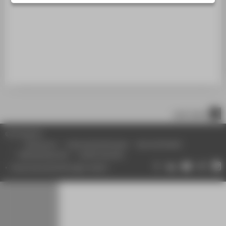
STUDIENINTERESSIERTE
STUDIERENDE
UNTERNEHMEN
ALUMNI
PRESSE
BESCHÄFTIGTE
nach oben
BELIEBTE SEITEN
© HTW Berlin
DIGITALE DIENSTE
Impressum
Datenschutzhinweise
Barrierefreiheit
Gebärdensprache
Leichte Sprache
SERVICE
Datenschutzeinstellungen ändern
ÜBER DIE HTW BERLIN