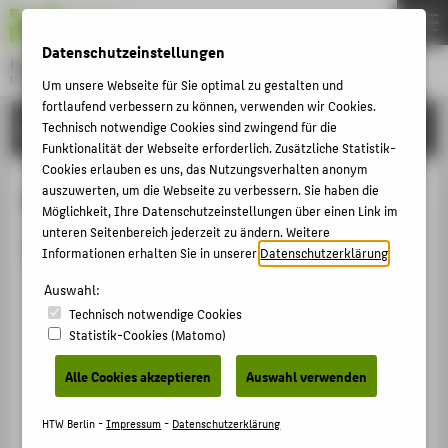
DE
EN
Datenschutzeinstellungen
Hochschule für Technik und Wirtschaft Berlin
University of Applied Sciences
Um unsere Webseite für Sie optimal zu gestalten und
Menu
fortlaufend verbessern zu können, verwenden wir Cookies.
THEMEN
HOCHSCHULE
Technisch notwendige Cookies sind zwingend für die
Funktionalität der Webseite erforderlich. Zusätzliche Statistik-
HOCHSCHULE
Cookies erlauben es uns, das Nutzungsverhalten anonym
CAMPUS
auszuwerten, um die Webseite zu verbessern. Sie haben die
Person anzeigen
Möglichkeit, Ihre Datenschutzeinstellungen über einen Link im
STUDIUM
unteren Seitenbereich jederzeit zu ändern. Weitere
Die Person ist derzeit nicht aktiv.
Informationen erhalten Sie in unserer
Datenschutzerklärung
.
LEHRE
Auswahl:
FORSCHUNG
Technisch notwendige Cookies
KARRIERE
Statistik-Cookies (Matomo)
INTERNATIONAL
Alle Cookies akzeptieren
Auswahl verwenden
INFORMATIONEN FÜR
HTW Berlin -
Impressum
-
Datenschutzerklärung