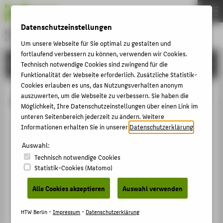
DE
EN
Datenschutzeinstellungen
Hochschule für Technik und Wirtschaft Berlin
University of Applied Sciences
Um unsere Webseite für Sie optimal zu gestalten und
Menu
fortlaufend verbessern zu können, verwenden wir Cookies.
THEMEN
HOCHSCHULE
Technisch notwendige Cookies sind zwingend für die
Funktionalität der Webseite erforderlich. Zusätzliche Statistik-
HOCHSCHULE
Cookies erlauben es uns, das Nutzungsverhalten anonym
CAMPUS
auszuwerten, um die Webseite zu verbessern. Sie haben die
Alexander Stanschus
Möglichkeit, Ihre Datenschutzeinstellungen über einen Link im
STUDIUM
unteren Seitenbereich jederzeit zu ändern. Weitere
Informationen erhalten Sie in unserer
Datenschutzerklärung
.
LEHRE
+49 30 5019-3151
FORSCHUNG
Auswahl:
Alexander.Stanschus@HTW-Berlin.de
Technisch notwendige Cookies
KARRIERE
Campus Wilhelminenhof
Statistik-Cookies (Matomo)
TGS Haus 1a/b , 310
INTERNATIONAL
Ostendstraße 25
Alle Cookies akzeptieren
Auswahl verwenden
12459
Berlin
INFORMATIONEN FÜR
HTW Berlin -
Impressum
-
Datenschutzerklärung