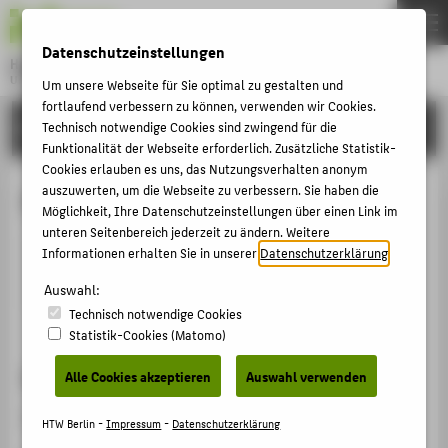
DE
EN
Datenschutzeinstellungen
Hochschule für Technik und Wirtschaft Berlin
University of Applied Sciences
Um unsere Webseite für Sie optimal zu gestalten und
Menu
fortlaufend verbessern zu können, verwenden wir Cookies.
THEMEN
HOCHSCHULE
Technisch notwendige Cookies sind zwingend für die
Funktionalität der Webseite erforderlich. Zusätzliche Statistik-
HOCHSCHULE
Cookies erlauben es uns, das Nutzungsverhalten anonym
CAMPUS
auszuwerten, um die Webseite zu verbessern. Sie haben die
Dipl.-Des. Claudia Prokop
Möglichkeit, Ihre Datenschutzeinstellungen über einen Link im
STUDIUM
unteren Seitenbereich jederzeit zu ändern. Weitere
Informationen erhalten Sie in unserer
Datenschutzerklärung
.
LEHRE
prokopc@htw-berlin.de
Auswahl:
FORSCHUNG
Technisch notwendige Cookies
KARRIERE
Statistik-Cookies (Matomo)
INTERNATIONAL
Sprechzeiten
Alle Cookies akzeptieren
Auswahl verwenden
Nach Vereinbarung.
INFORMATIONEN FÜR
HTW Berlin -
Impressum
-
Datenschutzerklärung