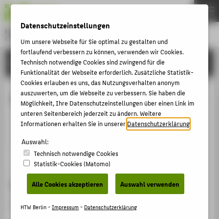
DE
EN
Datenschutzeinstellungen
Hochschule für Technik und Wirtschaft Berlin
University of Applied Sciences
Um unsere Webseite für Sie optimal zu gestalten und
Menu
fortlaufend verbessern zu können, verwenden wir Cookies.
THEMEN
HOCHSCHULE
Technisch notwendige Cookies sind zwingend für die
Funktionalität der Webseite erforderlich. Zusätzliche Statistik-
HOCHSCHULE
Cookies erlauben es uns, das Nutzungsverhalten anonym
CAMPUS
auszuwerten, um die Webseite zu verbessern. Sie haben die
Moritz Behrmann-Fink
Möglichkeit, Ihre Datenschutzeinstellungen über einen Link im
STUDIUM
unteren Seitenbereich jederzeit zu ändern. Weitere
Informationen erhalten Sie in unserer
Datenschutzerklärung
.
LEHRE
behrmam@htw-berlin.de
Auswahl:
FORSCHUNG
Technisch notwendige Cookies
KARRIERE
Statistik-Cookies (Matomo)
INTERNATIONAL
Sprechzeiten
Alle Cookies akzeptieren
Auswahl verwenden
Nach Vereinbarung.
INFORMATIONEN FÜR
HTW Berlin -
Impressum
-
Datenschutzerklärung