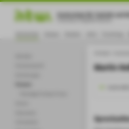
Hochschule für Technik und Wi
University of Applied Sciences
Hochschule
Campus
Studium
Lehre
Forschung
HTW Berlin
Hochsch
Aktuelles
Martin Ke
Hochschulprofil
Einrichtungen
Personen
kesslerm@ht
Ehemalige Professor*innen
Partner
Dokumente
Sprechzeit
Infomaterial