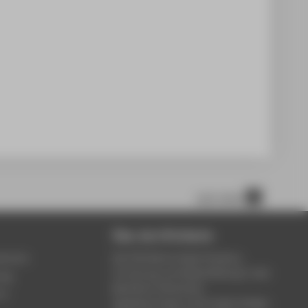
nach oben
Über die HTW Berlin
service
Die HTW Berlin bietet Studium,
Forschung und Weiterbildung in den
ung
Bereichen Wirtschaft,
um
Ingenieurwesen, Informatik, Design,