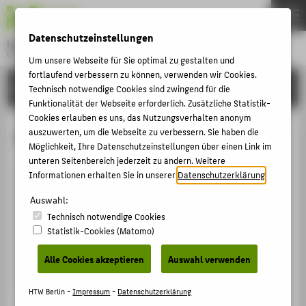
DE
EN
Datenschutzeinstellungen
Hochschule für Technik und Wirtschaft Berlin
University of Applied Sciences
Um unsere Webseite für Sie optimal zu gestalten und
Menu
fortlaufend verbessern zu können, verwenden wir Cookies.
THEMEN
HOCHSCHULE
Technisch notwendige Cookies sind zwingend für die
HOCHSCHULE
Funktionalität der Webseite erforderlich. Zusätzliche Statistik-
Cookies erlauben es uns, das Nutzungsverhalten anonym
CAMPUS
M.Sc. Richa Srivastava
auszuwerten, um die Webseite zu verbessern. Sie haben die
Möglichkeit, Ihre Datenschutzeinstellungen über einen Link im
STUDIUM
unteren Seitenbereich jederzeit zu ändern. Weitere
LEHRE
Informationen erhalten Sie in unserer
Datenschutzerklärung
.
+49 30 5019-3975
FORSCHUNG
Auswahl:
Richa.Srivastava@HTW-Berlin.de
Technisch notwendige Cookies
KARRIERE
Campus Wilhelminenhof
Statistik-Cookies (Matomo)
WH Gebäude E , 101a
INTERNATIONAL
Wilhelminenhofstraße 75A
Alle Cookies akzeptieren
Auswahl verwenden
12459
Berlin
INFORMATIONEN FÜR
HTW Berlin -
Impressum
-
Datenschutzerklärung