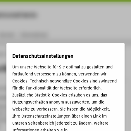
rtschaft Berlin
Menu
Karriere
International
ule
Personen
M.A. Julia Kleeblatt
Datenschutzeinstellungen
 Kleeblatt
Um unsere Webseite für Sie optimal zu gestalten und
fortlaufend verbessern zu können, verwenden wir
Cookies. Technisch notwendige Cookies sind zwingend
für die Funktionalität der Webseite erforderlich.
9-3953
Zusätzliche Statistik-Cookies erlauben es uns, das
latt@HTW-Berlin.de
Nutzungsverhalten anonym auszuwerten, um die
helminenhof
Webseite zu verbessern. Sie haben die Möglichkeit,
A , 114
Ihre Datenschutzeinstellungen über einen Link im
hofstraße 75A
unteren Seitenbereich jederzeit zu ändern. Weitere
n
Informationen erhalten Sie in