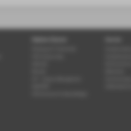
Digitale Dienste
Service
Phishing & IT-Sicherheit
Studierenden
r
HTW Campus App
Studienberat
Webmail
Rechenzentr
Moodle
Bibliothek
LSF - Campus Management
Hochschulspo
WebOPAC
Gebäudeservi
HTW.Intranet für Beschäftigte