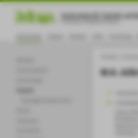
Hochschule für Technik und Wi
University of Applied Sciences
Hochschule
Campus
Studium
Lehre
Forschung
HTW Berlin
Hochsch
Aktuelles
M.A. Julia
Hochschulprofil
Einrichtungen
Personen
+49 30 501
Ehemalige Professor*innen
Julia.Kleeb
Partner
Campus Wil
WH Gebäude 
Dokumente
Wilhelminen
Infomaterial
12459
Berli