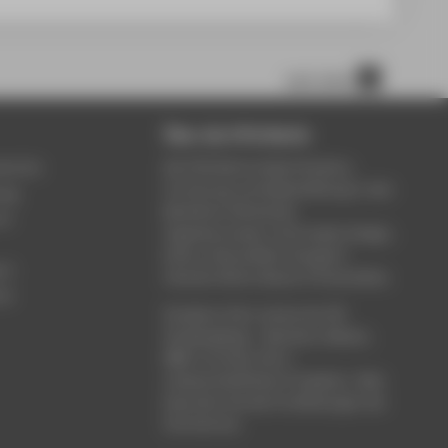
nach oben
Über die HTW Berlin
service
Die HTW Berlin bietet Studium,
Forschung und Weiterbildung in den
ung
Bereichen Wirtschaft,
um
Ingenieurwesen, Informatik, Design,
Kultur, Gesundheit, Energie &
rt
Umwelt, Recht, Bauen & Immobilien.
ce
Studieren Sie in einem der 80
Studiengänge - Bachelor, Master,
MBA. Forschen Sie in
wissenschaftlichen Projekten. Oder
besuchen Sie die Fortbildungen der
Hochschule.