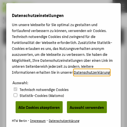
DE
EN
Datenschutzeinstellungen
Hochschule für Technik und Wirtschaft Berlin
University of Applied Sciences
Um unsere Webseite für Sie optimal zu gestalten und
Menu
fortlaufend verbessern zu können, verwenden wir Cookies.
THEMEN
HOCHSCHULE
Technisch notwendige Cookies sind zwingend für die
Funktionalität der Webseite erforderlich. Zusätzliche Statistik-
HOCHSCHULE
Cookies erlauben es uns, das Nutzungsverhalten anonym
CAMPUS
auszuwerten, um die Webseite zu verbessern. Sie haben die
M.A. Saskia Juliane Kummle
Möglichkeit, Ihre Datenschutzeinstellungen über einen Link im
STUDIUM
unteren Seitenbereich jederzeit zu ändern. Weitere
Informationen erhalten Sie in unserer
Datenschutzerklärung
.
LEHRE
+49 30 5019-3967
FORSCHUNG
Auswahl:
Saskia.Kummle@HTW-Berlin.de
Technisch notwendige Cookies
KARRIERE
Campus Wilhelminenhof
Statistik-Cookies (Matomo)
WH Gebäude A , 114
INTERNATIONAL
Wilhelminenhofstraße 75A
Alle Cookies akzeptieren
Auswahl verwenden
12459
Berlin
INFORMATIONEN FÜR
HTW Berlin -
Impressum
-
Datenschutzerklärung