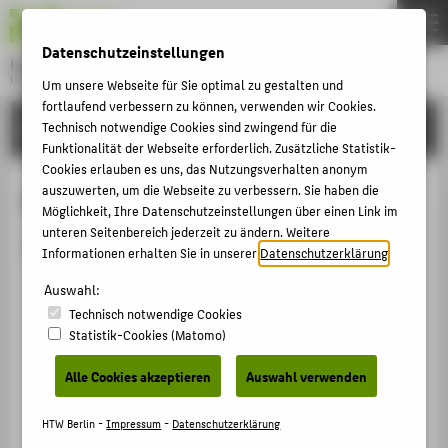
DE
EN
Datenschutzeinstellungen
Hochschule für Technik und Wirtschaft Berlin
University of Applied Sciences
Um unsere Webseite für Sie optimal zu gestalten und
Menu
fortlaufend verbessern zu können, verwenden wir Cookies.
THEMEN
HOCHSCHULE
Technisch notwendige Cookies sind zwingend für die
Funktionalität der Webseite erforderlich. Zusätzliche Statistik-
HOCHSCHULE
Cookies erlauben es uns, das Nutzungsverhalten anonym
CAMPUS
auszuwerten, um die Webseite zu verbessern. Sie haben die
Person anzeigen
Möglichkeit, Ihre Datenschutzeinstellungen über einen Link im
STUDIUM
unteren Seitenbereich jederzeit zu ändern. Weitere
Die Person ist derzeit nicht aktiv.
Informationen erhalten Sie in unserer
Datenschutzerklärung
.
LEHRE
Auswahl:
FORSCHUNG
Technisch notwendige Cookies
KARRIERE
Statistik-Cookies (Matomo)
INTERNATIONAL
Alle Cookies akzeptieren
Auswahl verwenden
INFORMATIONEN FÜR
HTW Berlin -
Impressum
-
Datenschutzerklärung