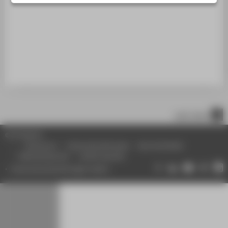
STUDIENINTERESSIERTE
STUDIERENDE
UNTERNEHMEN
ALUMNI
PRESSE
BESCHÄFTIGTE
nach oben
BELIEBTE SEITEN
© HTW Berlin
DIGITALE DIENSTE
Impressum
Datenschutzhinweise
Barrierefreiheit
Gebärdensprache
Leichte Sprache
SERVICE
Datenschutzeinstellungen ändern
ÜBER DIE HTW BERLIN