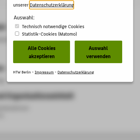
unserer
Datenschutzerklärung
.
Auswahl:
et
Technisch notwendige Cookies
Statistik-Cookies (Matomo)
werk, WLAN, VPN, MFA, Security
Alle Cookies
Auswahl
akzeptieren
verwenden
en
HTW Berlin -
Impressum
-
Datenschutzerklärung
ng.
d Organisationseinheit
echenzentrum
in