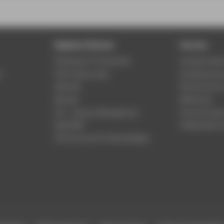
Digitale Dienste
Service
Phishing & IT-Sicherheit
Studierenden
r
HTW Campus App
Studienberat
Webmail
Rechenzentr
Moodle
Bibliothek
LSF - Campus Management
Hochschulspo
WebOPAC
Gebäudeservi
HTW.Intranet für Beschäftigte