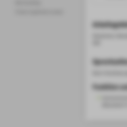
Merchandising
Fördern & gefördert werden
Arbeitsgebi
DataCenter, Netz
HRZ
Sprechzeit
Nach Vereinbaru
Funktion un
Hochschulr
Mitarbeiter*