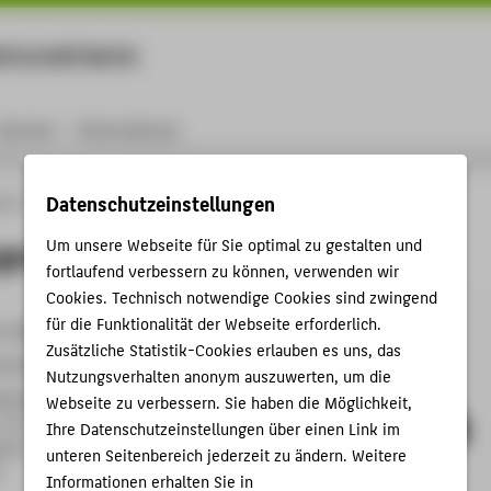
rtschaft Berlin
Menu
Karriere
International
Datenschutzeinstellungen
ule
Personen
Frank Berger
ger
Um unsere Webseite für Sie optimal zu gestalten und
fortlaufend verbessern zu können, verwenden wir
Cookies. Technisch notwendige Cookies sind zwingend
für die Funktionalität der Webseite erforderlich.
9-2667
Zusätzliche Statistik-Cookies erlauben es uns, das
W-Berlin.de
Nutzungsverhalten anonym auszuwerten, um die
helminenhof
Webseite zu verbessern. Sie haben die Möglichkeit,
 113
Ihre Datenschutzeinstellungen über einen Link im
e 25
unteren Seitenbereich jederzeit zu ändern. Weitere
n
Informationen erhalten Sie in