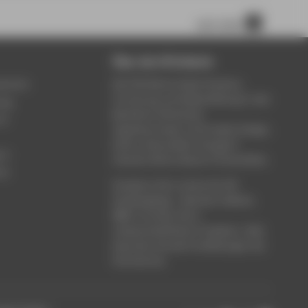
nach oben
Über die HTW Berlin
service
Die HTW Berlin bietet Studium,
Forschung und Weiterbildung in den
ung
Bereichen Wirtschaft,
um
Ingenieurwesen, Informatik, Design,
Kultur, Gesundheit, Energie &
rt
Umwelt, Recht, Bauen & Immobilien.
ce
Studieren Sie in einem der 80
Studiengänge - Bachelor, Master,
MBA. Forschen Sie in
wissenschaftlichen Projekten. Oder
besuchen Sie die Fortbildungen der
Hochschule.