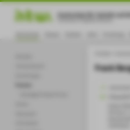
Hochschule für Technik und Wi
University of Applied Sciences
Hochschule
Campus
Studium
Lehre
Forschung
HTW Berlin
Hochsch
Aktuelles
Frank Ber
Hochschulprofil
Einrichtungen
Personen
+49 30 501
Ehemalige Professor*innen
F.Berger@HT
Partner
Campus Wil
TGS Haus 9 ,
Dokumente
Ostendstraß
Infomaterial
12459
Berli