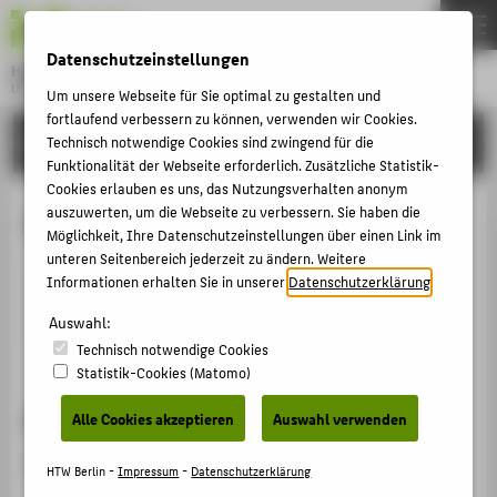
DE
EN
Datenschutzeinstellungen
Hochschule für Technik und Wirtschaft Berlin
University of Applied Sciences
Um unsere Webseite für Sie optimal zu gestalten und
Menu
fortlaufend verbessern zu können, verwenden wir Cookies.
THEMEN
HOCHSCHULE
Technisch notwendige Cookies sind zwingend für die
Funktionalität der Webseite erforderlich. Zusätzliche Statistik-
HOCHSCHULE
Cookies erlauben es uns, das Nutzungsverhalten anonym
CAMPUS
auszuwerten, um die Webseite zu verbessern. Sie haben die
Cläre Caspar
Möglichkeit, Ihre Datenschutzeinstellungen über einen Link im
STUDIUM
unteren Seitenbereich jederzeit zu ändern. Weitere
Informationen erhalten Sie in unserer
Datenschutzerklärung
.
LEHRE
casparc@htw-berlin.de
Auswahl:
FORSCHUNG
Technisch notwendige Cookies
KARRIERE
Statistik-Cookies (Matomo)
INTERNATIONAL
Arbeitsgebiet
Alle Cookies akzeptieren
Auswahl verwenden
Klassismus in Kunst und Kreativwirtschaft
INFORMATIONEN FÜR
HTW Berlin -
Impressum
-
Datenschutzerklärung