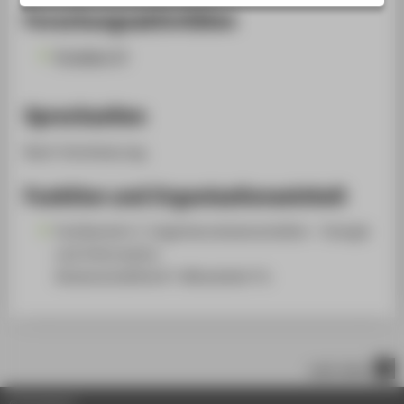
STUDIENINTERESSIERTE
Forschungsaktivitäten
STUDIERENDE
Projekte (2)
UNTERNEHMEN
ALUMNI
Sprechzeiten
PRESSE
Nach Vereinbarung.
BESCHÄFTIGTE
Funktion und Organisationseinheit
BELIEBTE SEITEN
Fachbereich 1: Ingenieurwissenschaften - Energie
DIGITALE DIENSTE
und Information
Wissenschaftliche*r Mitarbeiter*in
SERVICE
ÜBER DIE HTW BERLIN
nach oben
© HTW Berlin