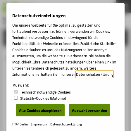
DE
EN
Datenschutzeinstellungen
Hochschule für Technik und Wirtschaft Berlin
University of Applied Sciences
Um unsere Webseite für Sie optimal zu gestalten und
Menu
fortlaufend verbessern zu können, verwenden wir Cookies.
THEMEN
HOCHSCHULE
Technisch notwendige Cookies sind zwingend für die
Funktionalität der Webseite erforderlich. Zusätzliche Statistik-
HOCHSCHULE
Cookies erlauben es uns, das Nutzungsverhalten anonym
CAMPUS
auszuwerten, um die Webseite zu verbessern. Sie haben die
Felix Ferdinand Held
Möglichkeit, Ihre Datenschutzeinstellungen über einen Link im
STUDIUM
unteren Seitenbereich jederzeit zu ändern. Weitere
Informationen erhalten Sie in unserer
Datenschutzerklärung
.
LEHRE
Felix.Held@HTW-Berlin.de
Auswahl:
FORSCHUNG
Campus Wilhelminenhof
Technisch notwendige Cookies
WH Gebäude G , 324
KARRIERE
Statistik-Cookies (Matomo)
Wilhelminenhofstraße 75A
INTERNATIONAL
12459
Berlin
Alle Cookies akzeptieren
Auswahl verwenden
INFORMATIONEN FÜR
HTW Berlin -
Impressum
-
Datenschutzerklärung