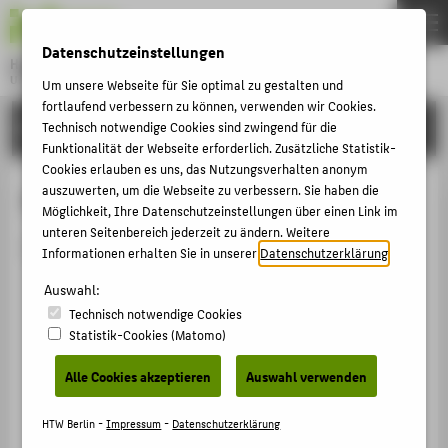
DE
EN
Datenschutzeinstellungen
Hochschule für Technik und Wirtschaft Berlin
University of Applied Sciences
Um unsere Webseite für Sie optimal zu gestalten und
Menu
fortlaufend verbessern zu können, verwenden wir Cookies.
THEMEN
HOCHSCHULE
Technisch notwendige Cookies sind zwingend für die
Funktionalität der Webseite erforderlich. Zusätzliche Statistik-
HOCHSCHULE
Cookies erlauben es uns, das Nutzungsverhalten anonym
CAMPUS
auszuwerten, um die Webseite zu verbessern. Sie haben die
Person anzeigen
Möglichkeit, Ihre Datenschutzeinstellungen über einen Link im
STUDIUM
unteren Seitenbereich jederzeit zu ändern. Weitere
Die Person ist derzeit nicht aktiv.
Informationen erhalten Sie in unserer
Datenschutzerklärung
.
LEHRE
Auswahl:
FORSCHUNG
Technisch notwendige Cookies
KARRIERE
Statistik-Cookies (Matomo)
INTERNATIONAL
Alle Cookies akzeptieren
Auswahl verwenden
INFORMATIONEN FÜR
HTW Berlin -
Impressum
-
Datenschutzerklärung