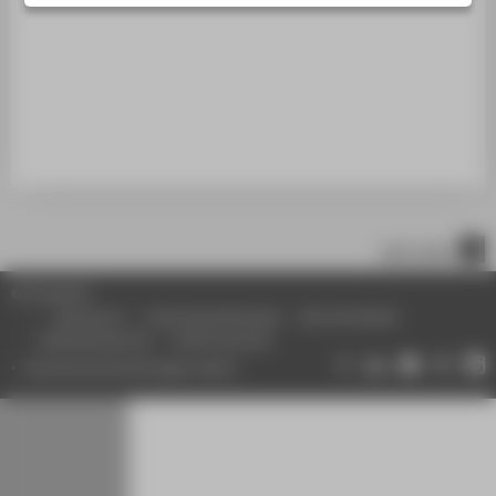
STUDIENINTERESSIERTE
STUDIERENDE
UNTERNEHMEN
ALUMNI
PRESSE
BESCHÄFTIGTE
nach oben
BELIEBTE SEITEN
© HTW Berlin
DIGITALE DIENSTE
Impressum
Datenschutzhinweise
Barrierefreiheit
Gebärdensprache
Leichte Sprache
SERVICE
Datenschutzeinstellungen ändern
ÜBER DIE HTW BERLIN