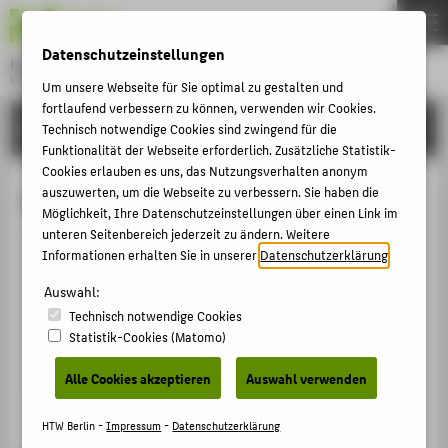
DE
EN
Datenschutzeinstellungen
Hochschule für Technik und Wirtschaft Berlin
University of Applied Sciences
Um unsere Webseite für Sie optimal zu gestalten und
Menu
fortlaufend verbessern zu können, verwenden wir Cookies.
THEMEN
HOCHSCHULE
Technisch notwendige Cookies sind zwingend für die
Funktionalität der Webseite erforderlich. Zusätzliche Statistik-
HOCHSCHULE
Cookies erlauben es uns, das Nutzungsverhalten anonym
CAMPUS
auszuwerten, um die Webseite zu verbessern. Sie haben die
Selina Wernike
Möglichkeit, Ihre Datenschutzeinstellungen über einen Link im
STUDIUM
unteren Seitenbereich jederzeit zu ändern. Weitere
Informationen erhalten Sie in unserer
Datenschutzerklärung
.
LEHRE
+49 30 5019-3109
FORSCHUNG
Auswahl:
Selina.Wernike@HTW-Berlin.de
Technisch notwendige Cookies
KARRIERE
Statistik-Cookies (Matomo)
INTERNATIONAL
Alle Cookies akzeptieren
Auswahl verwenden
INFORMATIONEN FÜR
HTW Berlin -
Impressum
-
Datenschutzerklärung