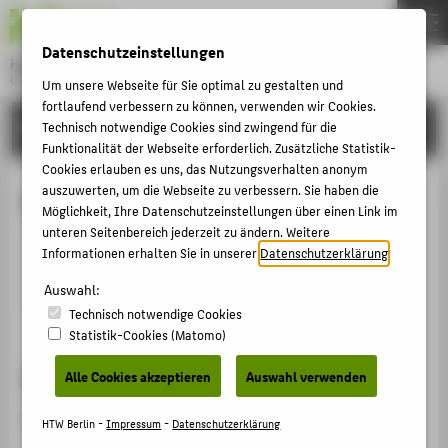
DE
EN
Datenschutzeinstellungen
Hochschule für Technik und Wirtschaft Berlin
University of Applied Sciences
Um unsere Webseite für Sie optimal zu gestalten und
Menu
fortlaufend verbessern zu können, verwenden wir Cookies.
THEMEN
HOCHSCHULE
Technisch notwendige Cookies sind zwingend für die
Funktionalität der Webseite erforderlich. Zusätzliche Statistik-
HOCHSCHULE
Cookies erlauben es uns, das Nutzungsverhalten anonym
CAMPUS
auszuwerten, um die Webseite zu verbessern. Sie haben die
Ken-Phillipp Ara
Möglichkeit, Ihre Datenschutzeinstellungen über einen Link im
STUDIUM
unteren Seitenbereich jederzeit zu ändern. Weitere
Informationen erhalten Sie in unserer
Datenschutzerklärung
.
LEHRE
araken@htw-berlin.de
Auswahl:
FORSCHUNG
Technisch notwendige Cookies
KARRIERE
Statistik-Cookies (Matomo)
INTERNATIONAL
Sprechzeiten
Alle Cookies akzeptieren
Auswahl verwenden
Nach Vereinbarung.
INFORMATIONEN FÜR
HTW Berlin -
Impressum
-
Datenschutzerklärung