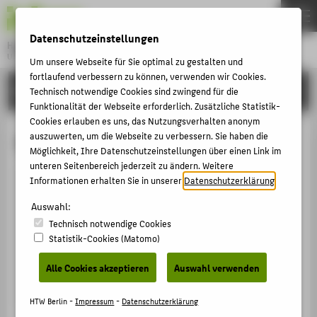
DE
EN
Datenschutzeinstellungen
Hochschule für Technik und Wirtschaft Berlin
University of Applied Sciences
Um unsere Webseite für Sie optimal zu gestalten und
Menu
fortlaufend verbessern zu können, verwenden wir Cookies.
THEMEN
HOCHSCHULE
Technisch notwendige Cookies sind zwingend für die
Funktionalität der Webseite erforderlich. Zusätzliche Statistik-
HOCHSCHULE
Cookies erlauben es uns, das Nutzungsverhalten anonym
CAMPUS
auszuwerten, um die Webseite zu verbessern. Sie haben die
Manja Haueis
Möglichkeit, Ihre Datenschutzeinstellungen über einen Link im
STUDIUM
unteren Seitenbereich jederzeit zu ändern. Weitere
Informationen erhalten Sie in unserer
Datenschutzerklärung
.
LEHRE
+49 30 5019-3199
FORSCHUNG
Auswahl:
Manja.Haueis@HTW-Berlin.de
Technisch notwendige Cookies
KARRIERE
Campus Treskowallee
Statistik-Cookies (Matomo)
TA Gebäude C , 625
INTERNATIONAL
Treskowallee 8
Alle Cookies akzeptieren
Auswahl verwenden
10318
Berlin
INFORMATIONEN FÜR
HTW Berlin -
Impressum
-
Datenschutzerklärung