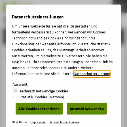
DE
EN
Datenschutzeinstellungen
Hochschule für Technik und Wirtschaft Berlin
University of Applied Sciences
Um unsere Webseite für Sie optimal zu gestalten und
Menu
fortlaufend verbessern zu können, verwenden wir Cookies.
THEMEN
HOCHSCHULE
Technisch notwendige Cookies sind zwingend für die
HOCHSCHULE
Funktionalität der Webseite erforderlich. Zusätzliche Statistik-
Cookies erlauben es uns, das Nutzungsverhalten anonym
CAMPUS
Dorothée Schulz-Budick
auszuwerten, um die Webseite zu verbessern. Sie haben die
Möglichkeit, Ihre Datenschutzeinstellungen über einen Link im
STUDIUM
unteren Seitenbereich jederzeit zu ändern. Weitere
LEHRE
Informationen erhalten Sie in unserer
Datenschutzerklärung
.
Dorothee.Schulz-Budick@HTW-
FORSCHUNG
Berlin.de
Auswahl:
Technisch notwendige Cookies
KARRIERE
Statistik-Cookies (Matomo)
INTERNATIONAL
Alle Cookies akzeptieren
Auswahl verwenden
INFORMATIONEN FÜR
HTW Berlin -
Impressum
-
Datenschutzerklärung