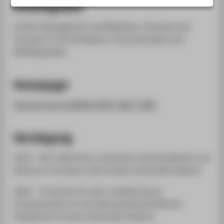
Arbeitsgebiet
STUDIENINTERESSIERTE
STUDIERENDE
Conflict Management and Mediation, Diversity and
Inclusion in the Workplace, Transculturalism and
UNTERNEHMEN
Multilingualism
ALUMNI
PRESSE
Homepage
BESCHÄFTIGTE
https://orcid.org/0000-0002-2867-3982
BELIEBTE SEITEN
Werdegang
DIGITALE DIENSTE
SERVICE
2019 – M.A.-Abschluss in Sprachen, Kommunikation und
Kulturen in Europa an der Europa-Universität Viadrina
ÜBER DIE HTW BERLIN
2024 – Promotion Dr. phil. in Multicultural
Communication an der Kulturwissenschaftlichen
Fakultät der Europa-Universität Viadrina