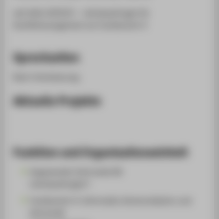
seit WiSe 2024/25 – Lehrbeauftragte für
Konfliktmanagement am Fachbereich 4
Sprechzeiten
Nach Vereinbarung.
Aktuelle Projekte
Funktion und Organisationseinheit
Angewandte Informatik (B)
Lehrbeauftragte*r
Fachbereich 4: Informatik, Kommunikation und
Wirtschaft