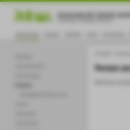
Hochschule für Technik und Wi
University of Applied Sciences
Hochschule
Campus
Studium
Lehre
Forschung
HTW Berlin
Hochsch
Aktuelles
Person a
Hochschulprofil
Einrichtungen
Die Person ist der
Personen
Ehemalige Professor*innen
Partner
Dokumente
Infomaterial