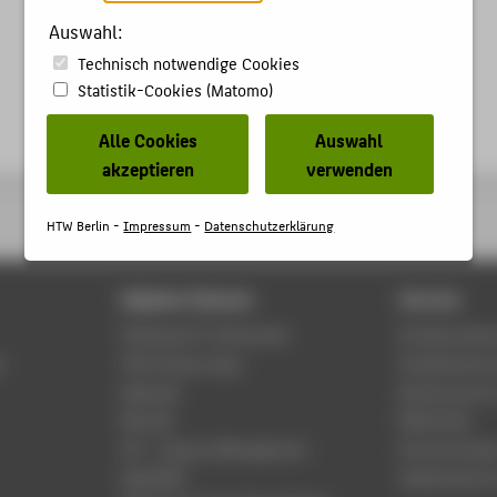
Auswahl:
Technisch notwendige Cookies
Statistik-Cookies (Matomo)
Alle Cookies
Auswahl
akzeptieren
verwenden
HTW Berlin -
Impressum
-
Datenschutzerklärung
Digitale Dienste
Service
Phishing & IT-Sicherheit
Studierenden
r
HTW Campus App
Studienberat
Webmail
Rechenzentr
Moodle
Bibliothek
LSF - Campus Management
Hochschulspo
WebOPAC
Gebäudeservi