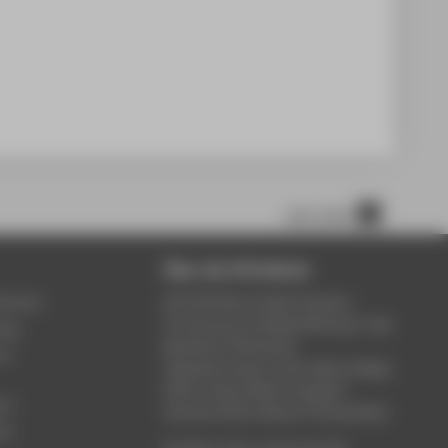
nach oben
Über die HTW Berlin
service
Die HTW Berlin bietet Studium,
Forschung und Weiterbildung in den
ung
Bereichen Wirtschaft,
um
Ingenieurwesen, Informatik, Design,
Kultur, Gesundheit, Energie &
rt
Umwelt, Recht, Bauen & Immobilien.
ce