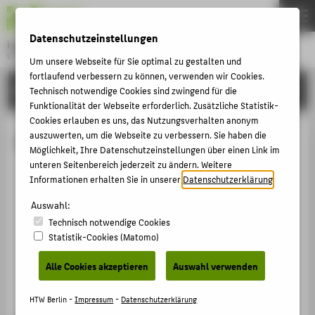
DE
EN
Datenschutzeinstellungen
Hochschule für Technik und Wirtschaft Berlin
University of Applied Sciences
Um unsere Webseite für Sie optimal zu gestalten und
Menu
fortlaufend verbessern zu können, verwenden wir Cookies.
THEMEN
HOCHSCHULE
Technisch notwendige Cookies sind zwingend für die
Funktionalität der Webseite erforderlich. Zusätzliche Statistik-
HOCHSCHULE
Cookies erlauben es uns, das Nutzungsverhalten anonym
CAMPUS
auszuwerten, um die Webseite zu verbessern. Sie haben die
M.A. Lena Kristine Scholpp
Möglichkeit, Ihre Datenschutzeinstellungen über einen Link im
STUDIUM
unteren Seitenbereich jederzeit zu ändern. Weitere
Informationen erhalten Sie in unserer
Datenschutzerklärung
.
LEHRE
+49 30 5019-3766
FORSCHUNG
Auswahl:
Lena.Scholpp@HTW-Berlin.de
Technisch notwendige Cookies
KARRIERE
Statistik-Cookies (Matomo)
INTERNATIONAL
Alle Cookies akzeptieren
Auswahl verwenden
INFORMATIONEN FÜR
HTW Berlin -
Impressum
-
Datenschutzerklärung