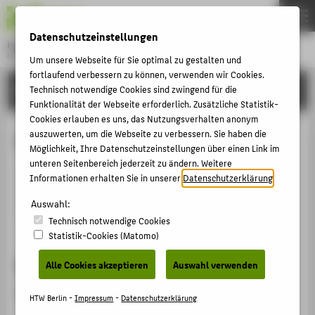
DE
EN
Datenschutzeinstellungen
Hochschule für Technik und Wirtschaft Berlin
University of Applied Sciences
Um unsere Webseite für Sie optimal zu gestalten und
Menu
fortlaufend verbessern zu können, verwenden wir Cookies.
THEMEN
HOCHSCHULE
Technisch notwendige Cookies sind zwingend für die
Funktionalität der Webseite erforderlich. Zusätzliche Statistik-
HOCHSCHULE
Cookies erlauben es uns, das Nutzungsverhalten anonym
CAMPUS
auszuwerten, um die Webseite zu verbessern. Sie haben die
Nicole Straub
Möglichkeit, Ihre Datenschutzeinstellungen über einen Link im
STUDIUM
unteren Seitenbereich jederzeit zu ändern. Weitere
Informationen erhalten Sie in unserer
Datenschutzerklärung
.
LEHRE
straub@htw-berlin.de
Auswahl:
FORSCHUNG
Technisch notwendige Cookies
KARRIERE
Statistik-Cookies (Matomo)
INTERNATIONAL
Sprechzeiten
Alle Cookies akzeptieren
Auswahl verwenden
Nach Vereinbarung.
INFORMATIONEN FÜR
HTW Berlin -
Impressum
-
Datenschutzerklärung