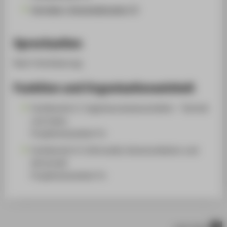
Vorträge / Veranstaltungen (1)
Sprechzeiten
Nach Vereinbarung.
Funktion und Organisationseinheit
Fachbereich 2: Ingenieurwissenschaften - Technik
und Leben
Projektmitarbeiter*in
Fachbereich 4: Informatik, Kommunikation und
Wirtschaft
Projektmitarbeiter*in