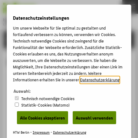
DE
EN
Datenschutzeinstellungen
Hochschule für Technik und Wirtschaft Berlin
University of Applied Sciences
Um unsere Webseite für Sie optimal zu gestalten und
Menu
fortlaufend verbessern zu können, verwenden wir Cookies.
THEMEN
HOCHSCHULE
Technisch notwendige Cookies sind zwingend für die
HOCHSCHULE
Funktionalität der Webseite erforderlich. Zusätzliche Statistik-
Cookies erlauben es uns, das Nutzungsverhalten anonym
CAMPUS
B. Sc. Sönke Tenckhoff
auszuwerten, um die Webseite zu verbessern. Sie haben die
Möglichkeit, Ihre Datenschutzeinstellungen über einen Link im
STUDIUM
unteren Seitenbereich jederzeit zu ändern. Weitere
LEHRE
Informationen erhalten Sie in unserer
Datenschutzerklärung
.
+49 30 5019-3124
FORSCHUNG
Auswahl:
Soenke.Tenckhoff@HTW-
Technisch notwendige Cookies
Berlin.de
KARRIERE
Statistik-Cookies (Matomo)
Campus Wilhelminenhof
INTERNATIONAL
WH Gebäude C , 043a
Alle Cookies akzeptieren
Auswahl verwenden
Wilhelminenhofstraße 75A
INFORMATIONEN FÜR
12459
Berlin
HTW Berlin -
Impressum
-
Datenschutzerklärung