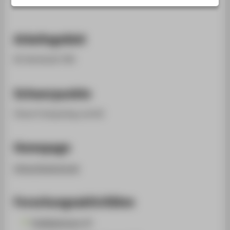
STUDIENINTERESSIERTE
STUDIERENDE
Arbeitsgebiet
UNTERNEHMEN
ALUMNI
KI-Werkstatt FB2
PRESSE
Schwerpunkte
BESCHÄFTIGTE
Cloud-Computing und KI
BELIEBTE SEITEN
DIGITALE DIENSTE
Homepage
SERVICE
https://sotenck.de
ÜBER DIE HTW BERLIN
Forschungsaktivitäten
Publikationen (2)