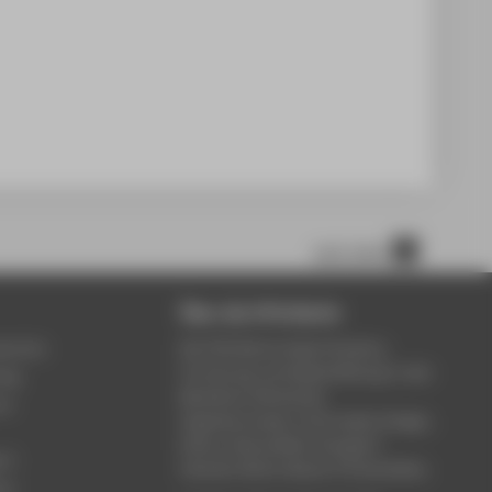
nach oben
Über die HTW Berlin
service
Die HTW Berlin bietet Studium,
Forschung und Weiterbildung in den
ung
Bereichen Wirtschaft,
um
Ingenieurwesen, Informatik, Design,
Kultur, Gesundheit, Energie &
rt
Umwelt, Recht, Bauen & Immobilien.
ce