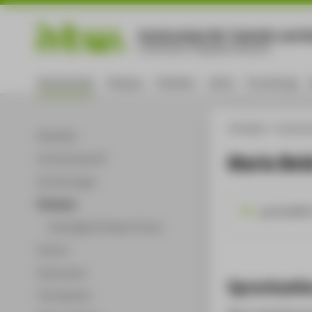
Hochschule für Technik und Wi
University of Applied Sciences
Hochschule
Campus
Studium
Lehre
Forschung
HTW Berlin
Hochsch
Aktuelles
Maria Be
Hochschulprofil
Einrichtungen
Personen
guzman@htw
Ehemalige Professor*innen
Partner
Dokumente
Sprechzeit
Infomaterial