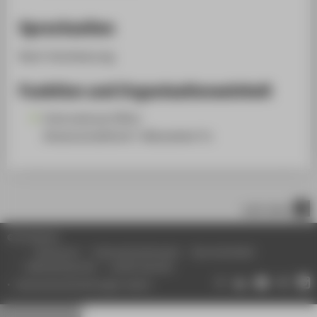
Sprechzeiten
Nach Vereinbarung.
Funktion und Organisationseinheit
International Office
Wissenschaftliche*r Mitarbeiter*in
nach oben
© HTW Berlin
Impressum
Datenschutzhinweise
Barrierefreiheit
Gebärdensprache
Leichte Sprache
Datenschutzeinstellungen ändern