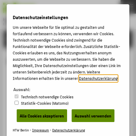
DE
EN
Datenschutzeinstellungen
Hochschule für Technik und Wirtschaft Berlin
University of Applied Sciences
Um unsere Webseite für Sie optimal zu gestalten und
Menu
fortlaufend verbessern zu können, verwenden wir Cookies.
THEMEN
HOCHSCHULE
Technisch notwendige Cookies sind zwingend für die
HOCHSCHULE
Funktionalität der Webseite erforderlich. Zusätzliche Statistik-
Cookies erlauben es uns, das Nutzungsverhalten anonym
CAMPUS
M.A. Sarah Marx
auszuwerten, um die Webseite zu verbessern. Sie haben die
Möglichkeit, Ihre Datenschutzeinstellungen über einen Link im
STUDIUM
unteren Seitenbereich jederzeit zu ändern. Weitere
LEHRE
Informationen erhalten Sie in unserer
Datenschutzerklärung
.
+49 30 5019-2765
FORSCHUNG
Auswahl:
Sarah.Marx@HTW-Berlin.de
Technisch notwendige Cookies
KARRIERE
Campus Treskowallee
Statistik-Cookies (Matomo)
TA Gebäude A , 140
INTERNATIONAL
Treskowallee 8
Alle Cookies akzeptieren
Auswahl verwenden
10318
Berlin
INFORMATIONEN FÜR
HTW Berlin -
Impressum
-
Datenschutzerklärung