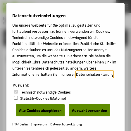
DE
EN
Datenschutzeinstellungen
Hochschule für Technik und Wirtschaft Berlin
University of Applied Sciences
Um unsere Webseite für Sie optimal zu gestalten und
Menu
fortlaufend verbessern zu können, verwenden wir Cookies.
THEMEN
HOCHSCHULE
Technisch notwendige Cookies sind zwingend für die
Funktionalität der Webseite erforderlich. Zusätzliche Statistik-
HOCHSCHULE
Cookies erlauben es uns, das Nutzungsverhalten anonym
CAMPUS
auszuwerten, um die Webseite zu verbessern. Sie haben die
M.A. Caroline Scheben
Möglichkeit, Ihre Datenschutzeinstellungen über einen Link im
STUDIUM
unteren Seitenbereich jederzeit zu ändern. Weitere
Informationen erhalten Sie in unserer
Datenschutzerklärung
.
LEHRE
+49 30 5019-3556
FORSCHUNG
Auswahl:
Caroline.Scheben@HTW-
Technisch notwendige Cookies
Berlin.de
KARRIERE
Statistik-Cookies (Matomo)
Campus Treskowallee
INTERNATIONAL
TA Gebäude C , 129
Alle Cookies akzeptieren
Auswahl verwenden
Treskowallee 8
INFORMATIONEN FÜR
10318
Berlin
HTW Berlin -
Impressum
-
Datenschutzerklärung