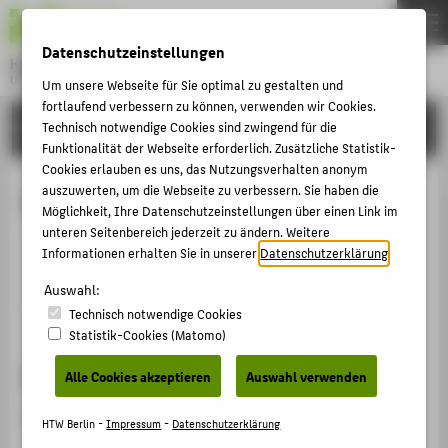
DE
EN
Datenschutzeinstellungen
Hochschule für Technik und Wirtschaft Berlin
University of Applied Sciences
Um unsere Webseite für Sie optimal zu gestalten und
Menu
fortlaufend verbessern zu können, verwenden wir Cookies.
THEMEN
HOCHSCHULE
Technisch notwendige Cookies sind zwingend für die
Funktionalität der Webseite erforderlich. Zusätzliche Statistik-
HOCHSCHULE
Cookies erlauben es uns, das Nutzungsverhalten anonym
CAMPUS
auszuwerten, um die Webseite zu verbessern. Sie haben die
Helena Ruff
Möglichkeit, Ihre Datenschutzeinstellungen über einen Link im
STUDIUM
unteren Seitenbereich jederzeit zu ändern. Weitere
Informationen erhalten Sie in unserer
Datenschutzerklärung
.
LEHRE
ruff@htw-berlin.de
Auswahl:
FORSCHUNG
Technisch notwendige Cookies
KARRIERE
Statistik-Cookies (Matomo)
INTERNATIONAL
Sprechzeiten
Alle Cookies akzeptieren
Auswahl verwenden
Nach Vereinbarung.
INFORMATIONEN FÜR
HTW Berlin -
Impressum
-
Datenschutzerklärung