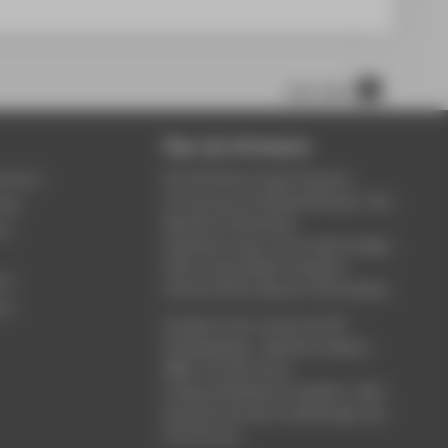
nach oben
Über die HTW Berlin
service
Die HTW Berlin bietet Studium,
Forschung und Weiterbildung in den
ung
Bereichen Wirtschaft,
um
Ingenieurwesen, Informatik, Design,
Kultur, Gesundheit, Energie &
rt
Umwelt, Recht, Bauen & Immobilien.
ce
Studieren Sie in einem der 80
Studiengänge - Bachelor, Master,
MBA. Forschen Sie in
wissenschaftlichen Projekten. Oder
besuchen Sie die Fortbildungen der
Hochschule.