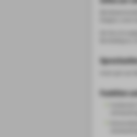
Betriebswirtschaf
Designer_innen (a
Der Kurs ist ausg
Berufsalltag an, m
Sprechzeit
immer gern per Ma
Funktion un
Fachbereich 
Lehrbeauftr
Kommunikati
Lehrbeauftr