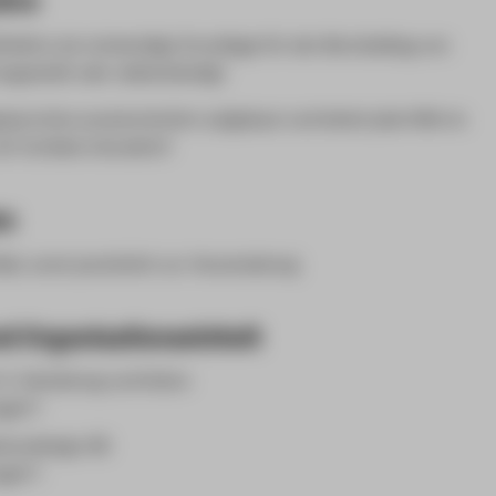
tslehre als notwendige Grundlage für den Berufsalltag von
ngestellt oder selbstständig)
esprochen praxisorientiert aufgebaut und bietet jede Hilfe im
it Vorliebe interaktiv!!
en
il, sonst persönlich zur Veranstaltung
d Organisationseinheit
5: Gestaltung und Kultur
agte*r
onsdesign (B)
agte*r