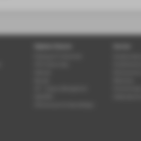
Digitale Dienste
Service
Phishing & IT-Sicherheit
Studierenden
r
HTW Campus App
Studienberat
Webmail
Rechenzentr
Moodle
Bibliothek
LSF - Campus Management
Hochschulspo
WebOPAC
Gebäudeservi
HTW.Intranet für Beschäftigte