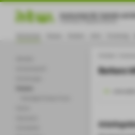
Hochschule für Technik und Wi
University of Applied Sciences
Hochschule
Campus
Studium
Lehre
Forschung
HTW Berlin
Hochsch
Aktuelles
Barbara W
Hochschulprofil
Einrichtungen
Personen
wilkensb@h
Ehemalige Professor*innen
Partner
Dokumente
Arbeitsgebi
Infomaterial