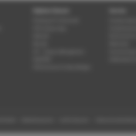
Digitale Dienste
Service
Phishing & IT-Sicherheit
Studierenden
r
HTW Campus App
Studienberat
Webmail
Rechenzentr
Moodle
Bibliothek
LSF - Campus Management
Hochschulspo
WebOPAC
Gebäudeservi
HTW.Intranet für Beschäftigte
efreiheit
Gebärdensprache
Leichte Sprache
Datenschutzeinstell