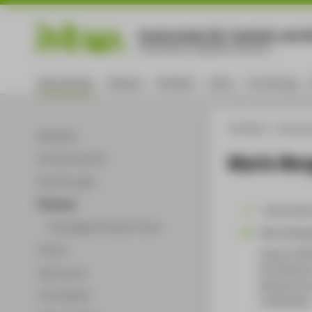
Hochschule für Technik und Wi
University of Applied Sciences
Hochschule
Campus
Studium
Lehre
Forschung
HTW Berlin
Hochsch
Aktuelles
Mario Ber
Hochschulprofil
Einrichtungen
Personen
+49 30 501
Ehemalige Professor*innen
Mario.Berg
Partner
Campus Wil
WH Gebäude 
Dokumente
Wilhelminen
Infomaterial
12459
Berli