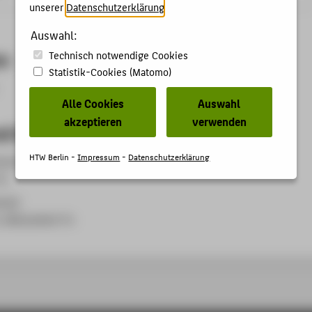
unserer
Datenschutzerklärung
.
Auswahl:
en
Technisch notwendige Cookies
Statistik-Cookies (Matomo)
Alle Cookies
Auswahl
akzeptieren
verwenden
d Organisationseinheit
HTW Berlin -
Impressum
-
Datenschutzerklärung
echnische Dienste
in
tatt
, Mitarbeiter*in