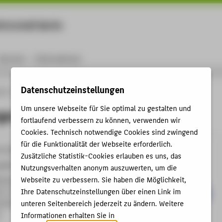
rtschaft Berlin
Menu
Karriere
International
Datenschutzeinstellungen
ule
Personen
Mario Berger
Um unsere Webseite für Sie optimal zu gestalten und
ger
fortlaufend verbessern zu können, verwenden wir
Cookies. Technisch notwendige Cookies sind zwingend
für die Funktionalität der Webseite erforderlich.
9-4326
Zusätzliche Statistik-Cookies erlauben es uns, das
er@HTW-Berlin.de
Nutzungsverhalten anonym auszuwerten, um die
Webseite zu verbessern. Sie haben die Möglichkeit,
helminenhof
Ihre Datenschutzeinstellungen über einen Link im
C , 029
unteren Seitenbereich jederzeit zu ändern. Weitere
hofstraße 75A
n
Informationen erhalten Sie in