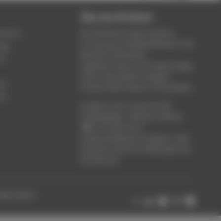
Über die HTW Berlin
service
Die HTW Berlin bietet Studium,
Forschung und Weiterbildung in den
ung
Bereichen Wirtschaft,
um
Ingenieurwesen, Informatik, Design,
Kultur, Gesundheit, Energie &
rt
Umwelt, Recht, Bauen & Immobilien.
ce
Studieren Sie in einem der 80
Studiengänge - Bachelor, Master,
MBA. Forschen Sie in
wissenschaftlichen Projekten. Oder
besuchen Sie die Fortbildungen der
Hochschule.
ungen ändern