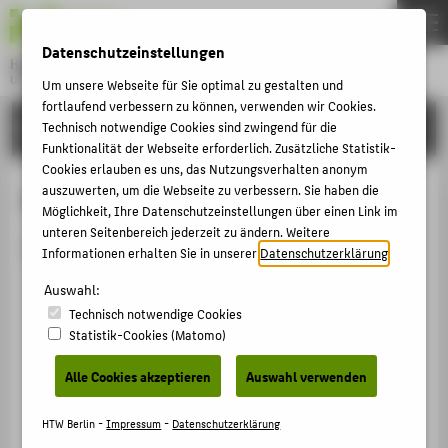
DE
EN
Datenschutzeinstellungen
Hochschule für Technik und Wirtschaft Berlin
University of Applied Sciences
Um unsere Webseite für Sie optimal zu gestalten und
Menu
fortlaufend verbessern zu können, verwenden wir Cookies.
THEMEN
HOCHSCHULE
Technisch notwendige Cookies sind zwingend für die
Funktionalität der Webseite erforderlich. Zusätzliche Statistik-
HOCHSCHULE
Cookies erlauben es uns, das Nutzungsverhalten anonym
CAMPUS
auszuwerten, um die Webseite zu verbessern. Sie haben die
Person anzeigen
Möglichkeit, Ihre Datenschutzeinstellungen über einen Link im
STUDIUM
unteren Seitenbereich jederzeit zu ändern. Weitere
Die Person ist derzeit nicht aktiv.
Informationen erhalten Sie in unserer
Datenschutzerklärung
.
LEHRE
Auswahl:
FORSCHUNG
Technisch notwendige Cookies
KARRIERE
Statistik-Cookies (Matomo)
INTERNATIONAL
Alle Cookies akzeptieren
Auswahl verwenden
INFORMATIONEN FÜR
HTW Berlin -
Impressum
-
Datenschutzerklärung