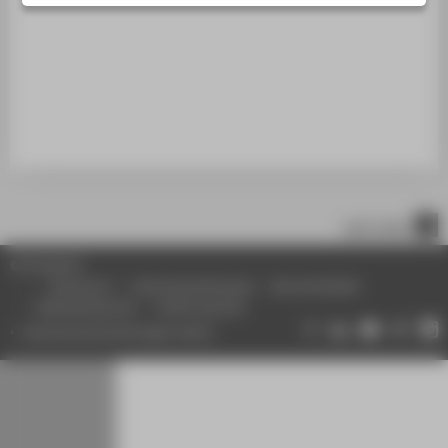
STUDIENINTERESSIERTE
STUDIERENDE
UNTERNEHMEN
ALUMNI
PRESSE
BESCHÄFTIGTE
nach oben
BELIEBTE SEITEN
© HTW Berlin
DIGITALE DIENSTE
Impressum
Datenschutzhinweise
Barrierefreiheit
Gebärdensprache
Leichte Sprache
SERVICE
Datenschutzeinstellungen ändern
ÜBER DIE HTW BERLIN