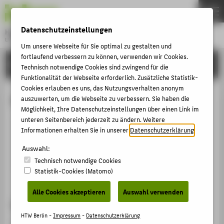
DE
EN
Datenschutzeinstellungen
Hochschule für Technik und Wirtschaft Berlin
University of Applied Sciences
Um unsere Webseite für Sie optimal zu gestalten und
Menu
fortlaufend verbessern zu können, verwenden wir Cookies.
THEMEN
HOCHSCHULE
Technisch notwendige Cookies sind zwingend für die
HOCHSCHULE
Funktionalität der Webseite erforderlich. Zusätzliche Statistik-
Cookies erlauben es uns, das Nutzungsverhalten anonym
CAMPUS
Prof. Dr. Payam Akbar
auszuwerten, um die Webseite zu verbessern. Sie haben die
Möglichkeit, Ihre Datenschutzeinstellungen über einen Link im
STUDIUM
unteren Seitenbereich jederzeit zu ändern. Weitere
LEHRE
Informationen erhalten Sie in unserer
Datenschutzerklärung
.
+49 30 5019-2327
FORSCHUNG
Auswahl:
Payam.Akbar@HTW-Berlin.de
Technisch notwendige Cookies
KARRIERE
Statistik-Cookies (Matomo)
INTERNATIONAL
Alle Cookies akzeptieren
Auswahl verwenden
Lehr- und Forschungsgebiet
INFORMATIONEN FÜR
HTW Berlin -
Impressum
-
Datenschutzerklärung
Marketing, Consumer Behavior, Customer Experience,