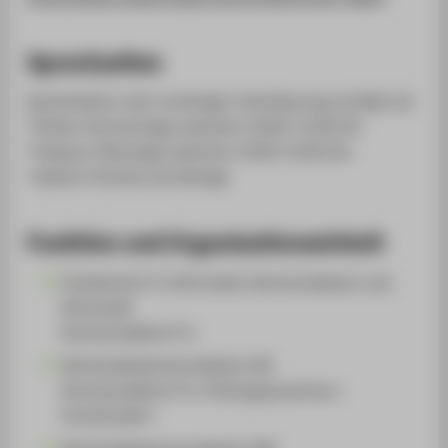
Sprechzeiten
Sprechzeiten nach vorheriger Vereinbarung via Mail z.B.
*Online: Donnerstags zwischen 10:00-11:00 Uhr
*Campus: Dienstags zwischen 14:00-15:00 Uhr
*weitere Termine auf Anfrage
Funktion und Organisationseinheit
Fachbereich 4: Informatik, Kommunikation und
Wirtschaft
Hochschullehrer*in
Wirtschaftskommunikation (B)
Hochschullehrer*in, Prüfungsausschuss -
Vorsitzende*r