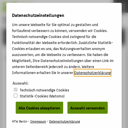
DE
EN
Datenschutzeinstellungen
Hochschule für Technik und Wirtschaft Berlin
University of Applied Sciences
Um unsere Webseite für Sie optimal zu gestalten und
Menu
fortlaufend verbessern zu können, verwenden wir Cookies.
THEMEN
HOCHSCHULE
Technisch notwendige Cookies sind zwingend für die
Funktionalität der Webseite erforderlich. Zusätzliche Statistik-
HOCHSCHULE
Cookies erlauben es uns, das Nutzungsverhalten anonym
CAMPUS
auszuwerten, um die Webseite zu verbessern. Sie haben die
Anton Leonidovic Lemiasheuski
Möglichkeit, Ihre Datenschutzeinstellungen über einen Link im
STUDIUM
unteren Seitenbereich jederzeit zu ändern. Weitere
Informationen erhalten Sie in unserer
Datenschutzerklärung
.
LEHRE
Anton.Lemiasheuski@HTW-
Auswahl:
FORSCHUNG
Berlin.de
Technisch notwendige Cookies
Campus Wilhelminenhof
KARRIERE
Statistik-Cookies (Matomo)
WH Gebäude C , 603
INTERNATIONAL
Wilhelminenhofstraße 75A
Alle Cookies akzeptieren
Auswahl verwenden
12459
Berlin
INFORMATIONEN FÜR
HTW Berlin -
Impressum
-
Datenschutzerklärung