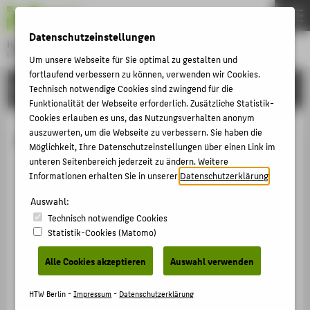
DE
EN
Datenschutzeinstellungen
Hochschule für Technik und Wirtschaft Berlin
University of Applied Sciences
Um unsere Webseite für Sie optimal zu gestalten und
Menu
fortlaufend verbessern zu können, verwenden wir Cookies.
THEMEN
HOCHSCHULE
Technisch notwendige Cookies sind zwingend für die
Funktionalität der Webseite erforderlich. Zusätzliche Statistik-
HOCHSCHULE
Cookies erlauben es uns, das Nutzungsverhalten anonym
CAMPUS
auszuwerten, um die Webseite zu verbessern. Sie haben die
Alexander Murrer
Möglichkeit, Ihre Datenschutzeinstellungen über einen Link im
STUDIUM
unteren Seitenbereich jederzeit zu ändern. Weitere
Informationen erhalten Sie in unserer
Datenschutzerklärung
.
LEHRE
Alexander.Murrer@HTW-Berlin.de
Auswahl:
FORSCHUNG
Campus Wilhelminenhof
Technisch notwendige Cookies
WH Gebäude C , 603
KARRIERE
Statistik-Cookies (Matomo)
Wilhelminenhofstraße 75A
INTERNATIONAL
12459
Berlin
Alle Cookies akzeptieren
Auswahl verwenden
INFORMATIONEN FÜR
HTW Berlin -
Impressum
-
Datenschutzerklärung