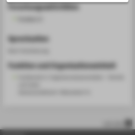
STUDIENINTERESSIERTE
Forschungsaktivitäten
STUDIERENDE
Projekte (1)
UNTERNEHMEN
ALUMNI
Sprechzeiten
PRESSE
Nach Vereinbarung.
BESCHÄFTIGTE
Funktion und Organisationseinheit
BELIEBTE SEITEN
Fachbereich 2: Ingenieurwissenschaften - Technik
DIGITALE DIENSTE
und Leben
Wissenschaftliche*r Mitarbeiter*in
SERVICE
ÜBER DIE HTW BERLIN
nach oben
© HTW Berlin