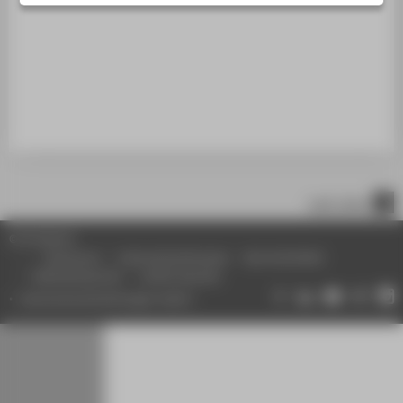
STUDIENINTERESSIERTE
STUDIERENDE
UNTERNEHMEN
ALUMNI
PRESSE
BESCHÄFTIGTE
nach oben
BELIEBTE SEITEN
© HTW Berlin
DIGITALE DIENSTE
Impressum
Datenschutzhinweise
Barrierefreiheit
Gebärdensprache
Leichte Sprache
SERVICE
Datenschutzeinstellungen ändern
ÜBER DIE HTW BERLIN