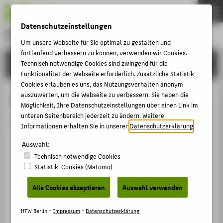
DE
EN
Datenschutzeinstellungen
Hochschule für Technik und Wirtschaft Berlin
University of Applied Sciences
Um unsere Webseite für Sie optimal zu gestalten und
Menu
fortlaufend verbessern zu können, verwenden wir Cookies.
THEMEN
HOCHSCHULE
Technisch notwendige Cookies sind zwingend für die
Funktionalität der Webseite erforderlich. Zusätzliche Statistik-
HOCHSCHULE
Cookies erlauben es uns, das Nutzungsverhalten anonym
CAMPUS
auszuwerten, um die Webseite zu verbessern. Sie haben die
Person anzeigen
Möglichkeit, Ihre Datenschutzeinstellungen über einen Link im
STUDIUM
unteren Seitenbereich jederzeit zu ändern. Weitere
Die Person ist derzeit nicht aktiv.
Informationen erhalten Sie in unserer
Datenschutzerklärung
.
LEHRE
Auswahl:
FORSCHUNG
Technisch notwendige Cookies
KARRIERE
Statistik-Cookies (Matomo)
INTERNATIONAL
Alle Cookies akzeptieren
Auswahl verwenden
INFORMATIONEN FÜR
HTW Berlin -
Impressum
-
Datenschutzerklärung