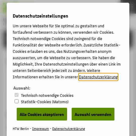
DE
EN
Datenschutzeinstellungen
Hochschule für Technik und Wirtschaft Berlin
University of Applied Sciences
Um unsere Webseite für Sie optimal zu gestalten und
Menu
fortlaufend verbessern zu können, verwenden wir Cookies.
THEMEN
HOCHSCHULE
Technisch notwendige Cookies sind zwingend für die
Funktionalität der Webseite erforderlich. Zusätzliche Statistik-
HOCHSCHULE
Cookies erlauben es uns, das Nutzungsverhalten anonym
CAMPUS
auszuwerten, um die Webseite zu verbessern. Sie haben die
Henrik Kringel
Möglichkeit, Ihre Datenschutzeinstellungen über einen Link im
STUDIUM
unteren Seitenbereich jederzeit zu ändern. Weitere
Informationen erhalten Sie in unserer
Datenschutzerklärung
.
LEHRE
kringel@htw-berlin.de
Auswahl:
FORSCHUNG
Technisch notwendige Cookies
KARRIERE
Statistik-Cookies (Matomo)
INTERNATIONAL
Sprechzeiten
Alle Cookies akzeptieren
Auswahl verwenden
Nach Vereinbarung.
INFORMATIONEN FÜR
HTW Berlin -
Impressum
-
Datenschutzerklärung