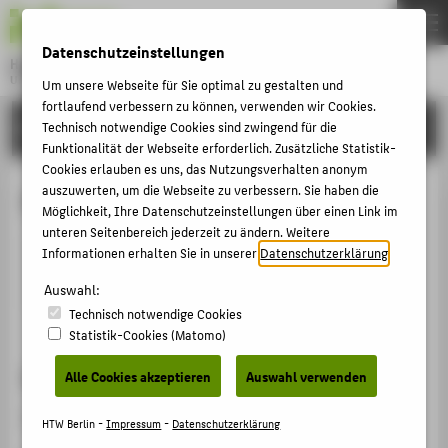
DE
EN
Datenschutzeinstellungen
Hochschule für Technik und Wirtschaft Berlin
University of Applied Sciences
Um unsere Webseite für Sie optimal zu gestalten und
Menu
fortlaufend verbessern zu können, verwenden wir Cookies.
THEMEN
HOCHSCHULE
Technisch notwendige Cookies sind zwingend für die
Funktionalität der Webseite erforderlich. Zusätzliche Statistik-
HOCHSCHULE
Cookies erlauben es uns, das Nutzungsverhalten anonym
CAMPUS
auszuwerten, um die Webseite zu verbessern. Sie haben die
Dr. Eva Dolezel
Möglichkeit, Ihre Datenschutzeinstellungen über einen Link im
STUDIUM
unteren Seitenbereich jederzeit zu ändern. Weitere
Informationen erhalten Sie in unserer
Datenschutzerklärung
.
LEHRE
dolezel@htw-berlin.de
Auswahl:
FORSCHUNG
Technisch notwendige Cookies
KARRIERE
Statistik-Cookies (Matomo)
INTERNATIONAL
Sprechzeiten
Alle Cookies akzeptieren
Auswahl verwenden
Nach Vereinbarung.
INFORMATIONEN FÜR
HTW Berlin -
Impressum
-
Datenschutzerklärung