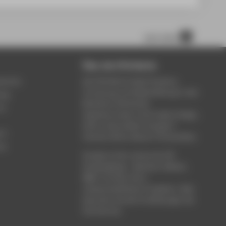
nach oben
Über die HTW Berlin
service
Die HTW Berlin bietet Studium,
Forschung und Weiterbildung in den
ung
Bereichen Wirtschaft,
um
Ingenieurwesen, Informatik, Design,
Kultur, Gesundheit, Energie &
rt
Umwelt, Recht, Bauen & Immobilien.
ce
Studieren Sie in einem der 80
Studiengänge - Bachelor, Master,
MBA. Forschen Sie in
wissenschaftlichen Projekten. Oder
besuchen Sie die Fortbildungen der
Hochschule.