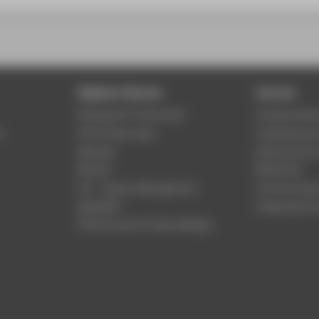
Digitale Dienste
Service
Phishing & IT-Sicherheit
Studierenden
r
HTW Campus App
Studienberat
Webmail
Rechenzentr
Moodle
Bibliothek
LSF - Campus Management
Hochschulspo
WebOPAC
Gebäudeservi
HTW.Intranet für Beschäftigte