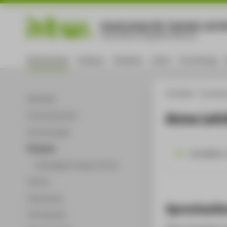
Hochschule für Technik und Wi
University of Applied Sciences
Hochschule
Campus
Studium
Lehre
Forschung
HTW Berlin
Hochsch
Aktuelles
Anna Lein
Hochschulprofil
Einrichtungen
Personen
leinitz@htw
Ehemalige Professor*innen
Partner
Dokumente
Sprechzeit
Infomaterial