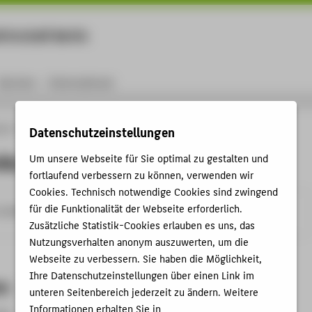
rtschaft Berlin
Menu
Karriere
International
ule
Personen
Anna Leinitz
Datenschutzeinstellungen
itz
Um unsere Webseite für Sie optimal zu gestalten und
fortlaufend verbessern zu können, verwenden wir
Cookies. Technisch notwendige Cookies sind zwingend
für die Funktionalität der Webseite erforderlich.
-berlin.de
Zusätzliche Statistik-Cookies erlauben es uns, das
Nutzungsverhalten anonym auszuwerten, um die
Webseite zu verbessern. Sie haben die Möglichkeit,
Ihre Datenschutzeinstellungen über einen Link im
en
unteren Seitenbereich jederzeit zu ändern. Weitere
Informationen erhalten Sie in