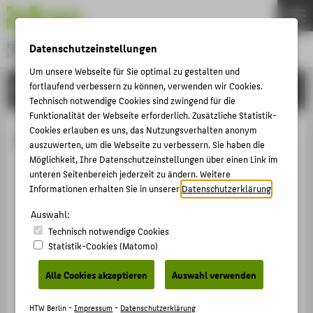
DE
EN
Hochschule für Technik und Wirtschaft Berlin
Datenschutzeinstellungen
University of Applied Sciences
Menu
Um unsere Webseite für Sie optimal zu gestalten und
THEMEN
fortlaufend verbessern zu können, verwenden wir Cookies.
HOCHSCHULE
Technisch notwendige Cookies sind zwingend für die
HOCHSCHULE
Funktionalität der Webseite erforderlich. Zusätzliche Statistik-
CAMPUS
Cookies erlauben es uns, das Nutzungsverhalten anonym
Prof. Dr.-Ing. Sami Hussein
auszuwerten, um die Webseite zu verbessern. Sie haben die
STUDIUM
Möglichkeit, Ihre Datenschutzeinstellungen über einen Link im
unteren Seitenbereich jederzeit zu ändern. Weitere
LEHRE
+49 30 5019-3141
Informationen erhalten Sie in unserer
Datenschutzerklärung
.
FORSCHUNG
Sami.Hussein@HTW-Berlin.de
Auswahl:
KARRIERE
Campus Wilhelminenhof
Technisch notwendige Cookies
Statistik-Cookies (Matomo)
WH Gebäude C , 306
INTERNATIONAL
Wilhelminenhofstraße 75A
Alle Cookies akzeptieren
Auswahl verwenden
12459
Berlin
INFORMATIONEN FÜR
HTW Berlin -
Impressum
-
Datenschutzerklärung