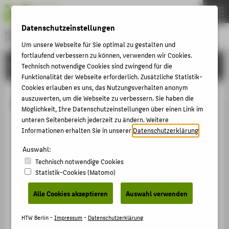
DE
EN
Datenschutzeinstellungen
Hochschule für Technik und Wirtschaft Berlin
University of Applied Sciences
Um unsere Webseite für Sie optimal zu gestalten und
Menu
fortlaufend verbessern zu können, verwenden wir Cookies.
THEMEN
HOCHSCHULE
Technisch notwendige Cookies sind zwingend für die
Funktionalität der Webseite erforderlich. Zusätzliche Statistik-
HOCHSCHULE
Cookies erlauben es uns, das Nutzungsverhalten anonym
CAMPUS
auszuwerten, um die Webseite zu verbessern. Sie haben die
Alessandro D'Arcangeli
Möglichkeit, Ihre Datenschutzeinstellungen über einen Link im
STUDIUM
unteren Seitenbereich jederzeit zu ändern. Weitere
Informationen erhalten Sie in unserer
Datenschutzerklärung
.
LEHRE
+49 30 5019-2955
FORSCHUNG
Auswahl:
Alessandro.DArcangeli@HTW-
Technisch notwendige Cookies
Berlin.de
KARRIERE
Statistik-Cookies (Matomo)
Campus Treskowallee
INTERNATIONAL
TA Gebäude B , 105
Alle Cookies akzeptieren
Auswahl verwenden
Treskowallee 8
INFORMATIONEN FÜR
10318
Berlin
HTW Berlin -
Impressum
-
Datenschutzerklärung