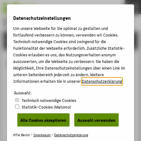
DE
EN
Datenschutzeinstellungen
Hochschule für Technik und Wirtschaft Berlin
University of Applied Sciences
Um unsere Webseite für Sie optimal zu gestalten und
Menu
fortlaufend verbessern zu können, verwenden wir Cookies.
THEMEN
HOCHSCHULE
Technisch notwendige Cookies sind zwingend für die
HOCHSCHULE
Funktionalität der Webseite erforderlich. Zusätzliche Statistik-
Cookies erlauben es uns, das Nutzungsverhalten anonym
CAMPUS
Mareike Lisker
auszuwerten, um die Webseite zu verbessern. Sie haben die
Möglichkeit, Ihre Datenschutzeinstellungen über einen Link im
STUDIUM
unteren Seitenbereich jederzeit zu ändern. Weitere
LEHRE
Informationen erhalten Sie in unserer
Datenschutzerklärung
.
+49 30 5019-2793
FORSCHUNG
Auswahl:
Mareike.Lisker@HTW-Berlin.de
Technisch notwendige Cookies
KARRIERE
Statistik-Cookies (Matomo)
INTERNATIONAL
Alle Cookies akzeptieren
Auswahl verwenden
INFORMATIONEN FÜR
HTW Berlin -
Impressum
-
Datenschutzerklärung