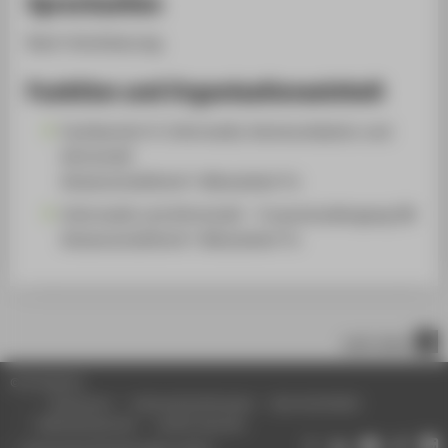
Sprechzeiten
Nach Vereinbarung.
Funktion und Organisationseinheit
Fachbereich 4: Informatik, Kommunikation und
Wirtschaft
Wissenschaftliche*r Mitarbeiter*in
Informatik und Wirtschaft - Frauenstudiengang (B)
Wissenschaftliche*r Mitarbeiter*in
nach oben
© HTW Berlin
Impressum
Datenschutzhinweise
Barrierefreiheit
Gebärdensprache
Leichte Sprache